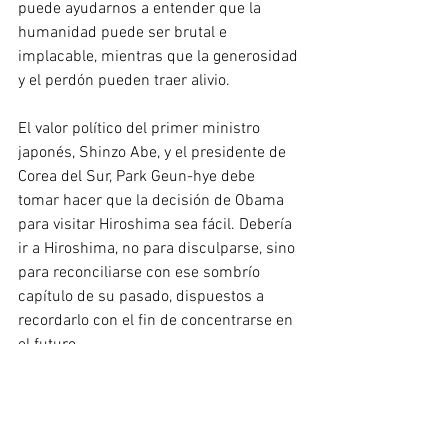
puede ayudarnos a entender que la 
humanidad puede ser brutal e 
implacable, mientras que la generosidad 
y el perdón pueden traer alivio.
El valor político del primer ministro 
japonés, Shinzo Abe, y el presidente de 
Corea del Sur, Park Geun-hye debe 
tomar hacer que la decisión de Obama 
para visitar Hiroshima sea fácil. Debería 
ir a Hiroshima, no para disculparse, sino 
para reconciliarse con ese sombrío 
capítulo de su pasado, dispuestos a 
recordarlo con el fin de concentrarse en 
el futuro.
Los historiadores han siempre debatido 
sobre el uso de las armas nucleares de 
Estados Unidos en Hiroshima y Nagasaki 