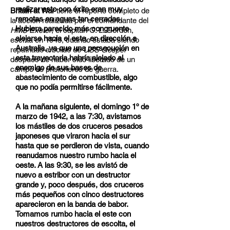
realizar esto con éxito eran muy
Britain at War
tiene el reporte completo de
remotas en aguas tan cerradas.
la acción realizada por el comandante del
Hubiera parecido más congruente
HMS Exeter
, el capitán O. L. Gordon,
alejarse hacia el este, en dirección a
escrita en 1945, cuando estaba siendo
Australia, ya que una persecución en
repatriado a bordo de
USS Gosper
esta trayectoria habría alejado al
después de haber sido liberado de un
enemigo de sus bases de
campo de prisioneros de guerra.
abastecimiento de combustible, algo
que no podía permitirse fácilmente.
A la mañana siguiente, el domingo 1º de
marzo de 1942, a las 7:30, avistamos
los mástiles de dos cruceros pesados
japoneses que viraron hacia el sur
hasta que se perdieron de vista, cuando
reanudamos nuestro rumbo hacia el
oeste. A las 9:30, se les avistó de
nuevo a estribor con un destructor
grande y, poco después, dos cruceros
más pequeños con cinco destructores
aparecieron en la banda de babor.
Tomamos rumbo hacia el este con
nuestros destructores de escolta, el