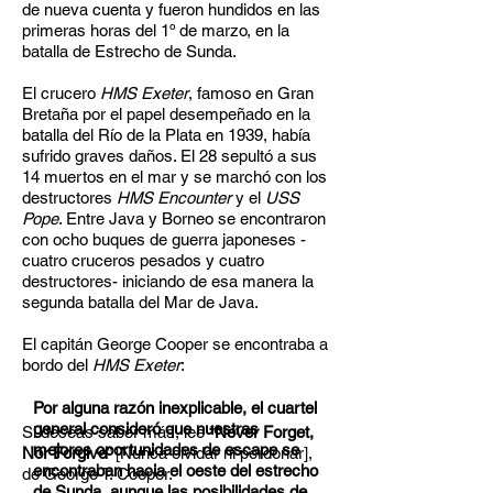
de nueva cuenta y fueron hundidos en las
primeras horas del 1º de marzo, en la
batalla de Estrecho de Sunda.
El crucero
HMS Exeter
, famoso en Gran
Bretaña por el papel desempeñado en la
batalla del Río de la Plata en 1939, había
sufrido graves daños. El 28 sepultó a sus
14 muertos en el mar y se marchó con los
destructores
HMS Encounter
y el
USS
Pope
. Entre Java y Borneo se encontraron
con ocho buques de guerra japoneses -
cuatro cruceros pesados y cuatro
destructores- iniciando de esa manera la
segunda batalla del Mar de Java.
El capitán George Cooper se encontraba a
bordo del
HMS Exeter
:
Por alguna razón inexplicable, el cuartel
general consideró que nuestras
Si deseas saber más, lee “
Never Forget,
mejores oportunidades de escape se
Nor Forgive
” [Nunca olvidar ni perdonar],
encontraban hacia el oeste del estrecho
de George T. Cooper.
de Sunda, aunque las posibilidades de