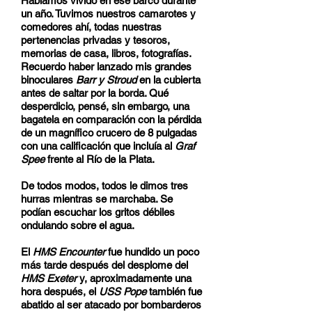
Habíamos vivido en ese barco durante
un año. Tuvimos nuestros camarotes y
comedores ahí, todas nuestras
pertenencias privadas y tesoros,
memorias de casa, libros, fotografías.
Recuerdo haber lanzado mis grandes
binoculares
Barr y Stroud
en la cubierta
antes de saltar por la borda. Qué
desperdicio, pensé, sin embargo, una
bagatela en comparación con la pérdida
de un magnífico crucero de 8 pulgadas
con una calificación que incluía al
Graf
Spee
frente al Río de la Plata.
De todos modos, todos le dimos tres
hurras mientras se marchaba. Se
podían escuchar los gritos débiles
ondulando sobre el agua.
El
HMS Encounter
fue hundido un poco
más tarde después del desplome del
HMS Exeter
y, aproximadamente una
hora después, el
USS Pope
también fue
abatido al ser atacado por bombarderos