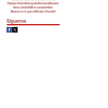
Estados Unidos
Holocausto
Alemania
Nazismo
Reino Unido
SGM en pantalla
Hitler
Mujeres en la guerra
Winston Churchill
Síguenos