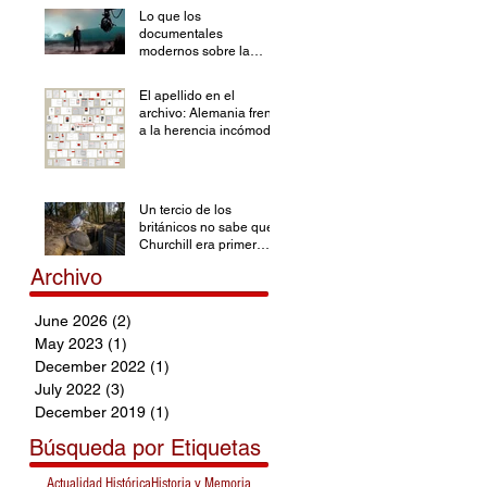
Lo que los
documentales
modernos sobre la
Segunda Guerra
Mundial han olvidado
El apellido en el
archivo: Alemania frente
a la herencia incómoda
Un tercio de los
británicos no sabe que
Churchill era primer
ministro durante la SGM
Archivo
June 2026
(2)
2 posts
May 2023
(1)
1 post
December 2022
(1)
1 post
July 2022
(3)
3 posts
December 2019
(1)
1 post
Búsqueda por Etiquetas
Actualidad Histórica
Historia y Memoria