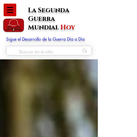
La Segunda
Guerra
Mundial
Hoy
Sigue el Desarrollo de la Guerra Día a Día