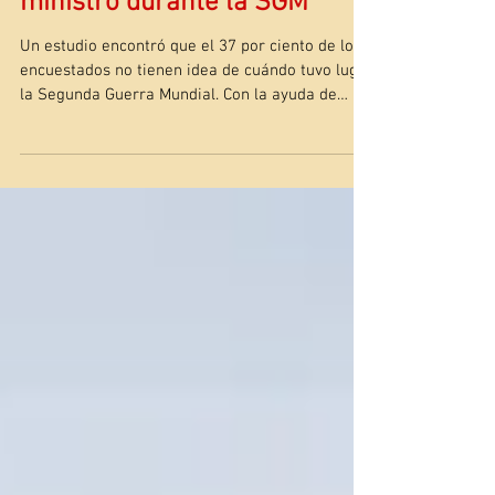
sabe que Churchill era primer
ministro durante la SGM
Un estudio encontró que el 37 por ciento de los
encuestados no tienen idea de cuándo tuvo lugar
la Segunda Guerra Mundial. Con la ayuda de
Birds for Film, un nuevo videojuego tiene como
objetivo educar a las personas sobre este
momento de la historia y brindar una
experiencia de guerra verdaderamente
auténtica. (James Linsell-Clark/) Una encuesta
de 2,000 adultos encontró que su conocimiento
de la Segunda Guerra Mundial es deficiente, a
pesar de que el 48 por ciento cree que