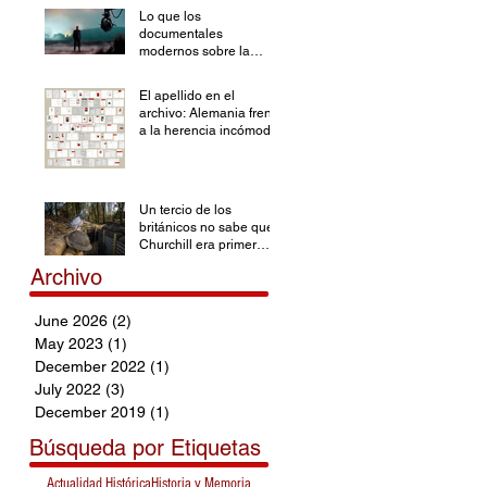
Lo que los
documentales
modernos sobre la
Segunda Guerra
Mundial han olvidado
El apellido en el
archivo: Alemania frente
a la herencia incómoda
Un tercio de los
británicos no sabe que
Churchill era primer
ministro durante la SGM
Archivo
June 2026
(2)
2 posts
May 2023
(1)
1 post
December 2022
(1)
1 post
July 2022
(3)
3 posts
December 2019
(1)
1 post
Búsqueda por Etiquetas
Actualidad Histórica
Historia y Memoria