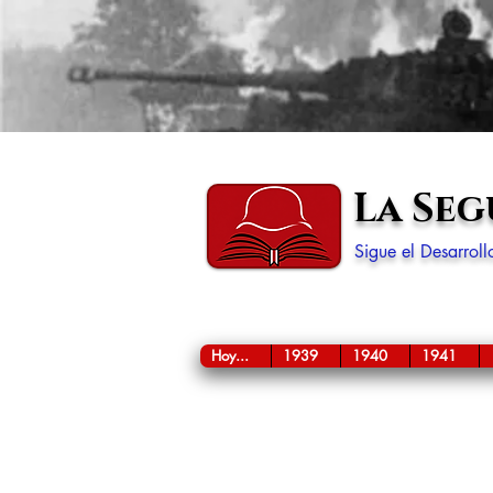
La Se
Sigue el Desarrol
Hoy...
1939
1940
1941