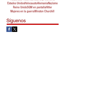
Estados Unidos
Holocausto
Alemania
Nazismo
Reino Unido
SGM en pantalla
Hitler
Mujeres en la guerra
Winston Churchill
Síguenos