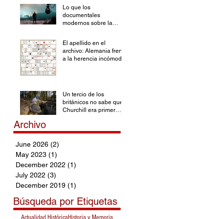
Lo que los
documentales
modernos sobre la
Segunda Guerra
Mundial han olvidado
El apellido en el
archivo: Alemania frente
a la herencia incómoda
Un tercio de los
británicos no sabe que
Churchill era primer
ministro durante la SGM
Archivo
June 2026
(2)
2 posts
May 2023
(1)
1 post
December 2022
(1)
1 post
July 2022
(3)
3 posts
December 2019
(1)
1 post
Búsqueda por Etiquetas
Actualidad Histórica
Historia y Memoria