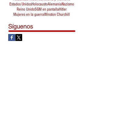
Estados Unidos
Holocausto
Alemania
Nazismo
Reino Unido
SGM en pantalla
Hitler
Mujeres en la guerra
Winston Churchill
Síguenos