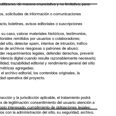
tilizarse, de manera enunciativa y no limitativa, para:
os, solicitudes de información o comunicaciones
cto, boletines, avisos editoriales o suscripciones
 en su caso, valorar materiales históricos, testimonios,
oriales remitidos por usuarios o colaboradores;
el sitio, detectar spam, intentos de intrusión, tráfico
as de archivos riesgosas o patrones de abuso;
der requerimientos legales, defender derechos, prevenir
idencia digital cuando resulte razonablemente necesario;
idad, trazabilidad editorial y rendimiento general del sitio
y métricas agregadas;
el archivo editorial, los contenidos originales, la
idad operativa del proyecto.
racción y la jurisdicción aplicable, el tratamiento podrá
 de legitimación: consentimiento del usuario; atención a
propio interesado; cumplimiento de obligaciones legales;
os con la administración del sitio, su seguridad, archivo,