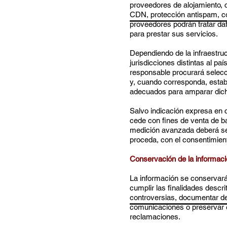
proveedores de alojamiento, c
CDN, protección antispam, co
proveedores podrán tratar da
para prestar sus servicios.
Dependiendo de la infraestruct
jurisdicciones distintas al pa
responsable procurará selec
y, cuando corresponda, estab
adecuados para amparar dich
Salvo indicación expresa en co
cede con fines de venta de ba
medición avanzada deberá ser 
proceda, con el consentimient
Conservación de la informac
La información se conservará
cumplir las finalidades descri
controversias, documentar dec
comunicaciones o preservar e
reclamaciones.