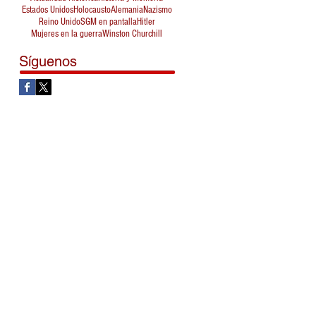
Estados Unidos
Holocausto
Alemania
Nazismo
Reino Unido
SGM en pantalla
Hitler
Mujeres en la guerra
Winston Churchill
Síguenos