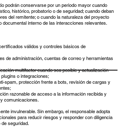
sitio podrán conservarse por un periodo mayor cuando
vístico, histórico, probatorio o de seguridad; cuando deban
ores del remitente; o cuando la naturaleza del proyecto
ro documental interno de las interacciones relevantes.
ertificados válidos y controles básicos de
les de administración, cuentas de correo y herramientas
cación multifactor cuando sea posible y actualización
 plugins o integraciones;
nti-spam, protección frente a bots, revisión de cargas y
entes;
ación razonable de acceso a la información recibida y
 y comunicaciones.
nte invulnerable. Sin embargo, el responsable adopta
ionales para reducir riesgos y responder con diligencia
o de seguridad.