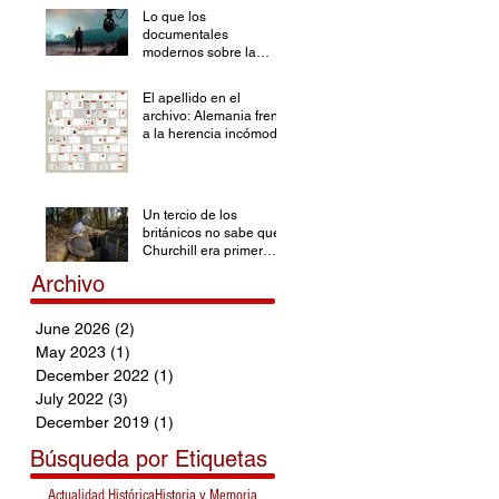
Lo que los
documentales
modernos sobre la
Segunda Guerra
Mundial han olvidado
El apellido en el
archivo: Alemania frente
a la herencia incómoda
Un tercio de los
británicos no sabe que
Churchill era primer
ministro durante la SGM
Archivo
June 2026
(2)
2 posts
May 2023
(1)
1 post
December 2022
(1)
1 post
July 2022
(3)
3 posts
December 2019
(1)
1 post
Búsqueda por Etiquetas
Actualidad Histórica
Historia y Memoria