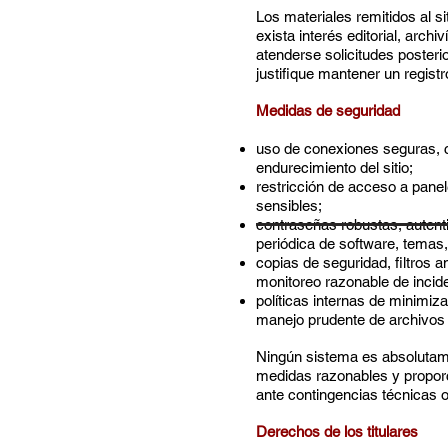
Los materiales remitidos al 
exista interés editorial, archi
atenderse solicitudes posteri
justifique mantener un regist
Medidas de seguridad
uso de conexiones seguras, c
endurecimiento del sitio;
restricción de acceso a pane
sensibles;
contraseñas robustas, autenti
periódica de software, temas,
copias de seguridad, filtros a
monitoreo razonable de incid
políticas internas de minimiz
manejo prudente de archivos
Ningún sistema es absolutame
medidas razonables y proporc
ante contingencias técnicas 
Derechos de los titulares