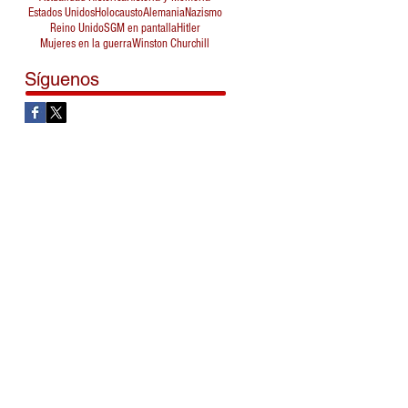
Estados Unidos
Holocausto
Alemania
Nazismo
Reino Unido
SGM en pantalla
Hitler
Mujeres en la guerra
Winston Churchill
Síguenos