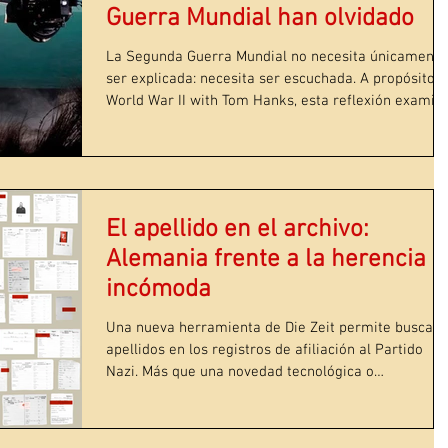
Guerra Mundial han olvidado
La Segunda Guerra Mundial no necesita únicamente
ser explicada: necesita ser escuchada. A propósito 
World War II with Tom Hanks, esta reflexión examin
lo que muchos documentales modernos han perdid
al sustituir la voz del testigo por narraciones pulidas
análisis expertos y reconstrucciones visuales cada
vez más impecables. Tom Hanks durante la
producción de World War II with Tom Hanks, serie
El apellido en el archivo:
documental realizada por The HISTORY Channel en
Alemania frente a la herencia
colaboración con The National W
incómoda
Una nueva herramienta de Die Zeit permite buscar
apellidos en los registros de afiliación al Partido
Nazi. Más que una novedad tecnológica o
genealógica, el fenómeno abre una pregunta más
profunda sobre la Alemania actual: qué ocurre
cuando la historia deja de ser un tema nacional