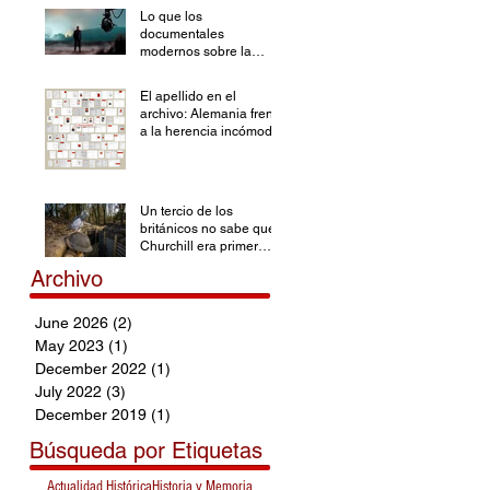
Lo que los
documentales
modernos sobre la
Segunda Guerra
en
Mundial han olvidado
El apellido en el
archivo: Alemania frente
a la herencia incómoda
Un tercio de los
británicos no sabe que
Churchill era primer
ministro durante la SGM
Archivo
June 2026
(2)
2 posts
May 2023
(1)
1 post
December 2022
(1)
1 post
July 2022
(3)
3 posts
December 2019
(1)
1 post
Búsqueda por Etiquetas
Actualidad Histórica
Historia y Memoria