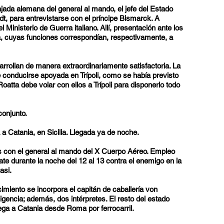
ajada alemana del general al mando, el jefe del Estado
, para entrevistarse con el príncipe Bismarck. A
l Ministerio de Guerra italiano. Allí, presentación ante los
, cuyas funciones correspondían, respectivamente, a
rollan de manera extraordinariamente satisfactoria. La
 conducirse apoyada en Trípoli, como se había previsto
oatta debe volar con ellos a Trípoli para disponerlo todo
conjunto.
 a Catania, en Sicilia. Llegada ya de noche.
 con el general al mando del X Cuerpo Aéreo. Empleo
e durante la noche del 12 al 13 contra el enemigo en la
asi.
miento se incorpora el capitán de caballería von
igencia; además, dos intérpretes. El resto del estado
ga a Catania desde Roma por ferrocarril.