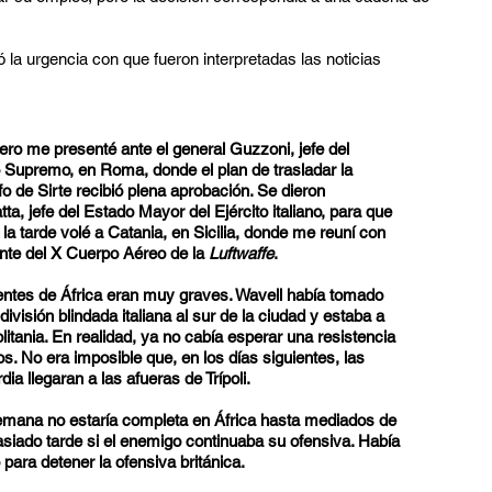
a urgencia con que fueron interpretadas las noticias
ero me presenté ante el general Guzzoni, jefe del
upremo, en Roma, donde el plan de trasladar la
lfo de Sirte recibió plena aprobación. Se dieron
ta, jefe del Estado Mayor del Ejército italiano, para que
a tarde volé a Catania, en Sicilia, donde me reuní con
ante del X Cuerpo Aéreo de la
Luftwaffe
.
entes de África eran muy graves. Wavell había tomado
división blindada italiana al sur de la ciudad y estaba a
litania. En realidad, ya no cabía esperar una resistencia
nos. No era imposible que, en los días siguientes, las
ia llegaran a las afueras de Trípoli.
lemana no estaría completa en África hasta mediados de
asiado tarde si el enemigo continuaba su ofensiva. Había
para detener la ofensiva británica.