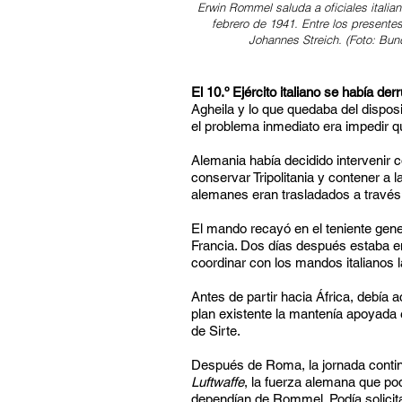
Erwin Rommel saluda a oficiales italia
febrero de 1941. Entre los presentes
Johannes Streich. (Foto: Bun
El 10.º Ejército italiano se había d
Agheila y lo que quedaba del disposit
el problema inmediato era impedir que
Alemania había decidido intervenir c
conservar Tripolitania y contener a l
alemanes eran trasladados a través
El mando recayó en el teniente gen
Francia. Dos días después estaba
coordinar con los mandos italianos l
Antes de partir hacia África, debía 
plan existente la mantenía apoyada e
de Sirte.
Después de Roma, la jornada continu
Luftwaffe
, la fuerza alemana que pod
dependían de Rommel. Podía solicit