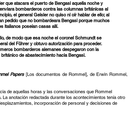
sler que atacara el puerto de Bengasi aquella noche y
 enviara bombarderos contra las columnas británicas al
cipio, el general Geisler no quiso ni oír hablar de ello; al
habían pedido que no bombardeara Bengasi porque muchos
es italianos poseían casas allí.
llo, de modo que esa noche el coronel Schmundt se
eral del Führer y obtuvo autorización para proceder.
rimeros bombarderos alemanes despegaron con la
co británico de abastecimiento hacia Bengasi.
mel Papers
[Los documentos de Rommel], de Erwin Rommel,
encia de aquellas horas y las conversaciones que Rommel
 La anotación redactada durante los acontecimientos tenía otro
, desplazamientos, incorporación de personal y decisiones de