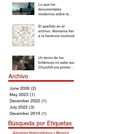
Lo que los
documentales
modernos sobre la
Segunda Guerra
Mundial han olvidado
El apellido en el
archivo: Alemania frente
a la herencia incómoda
Un tercio de los
británicos no sabe que
Churchill era primer
ministro durante la SGM
Archivo
June 2026
(2)
2 posts
May 2023
(1)
1 post
December 2022
(1)
1 post
July 2022
(3)
3 posts
December 2019
(1)
1 post
Búsqueda por Etiquetas
Actualidad Histórica
Historia y Memoria