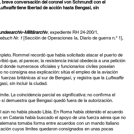
a, breve conversación del coronel von Schmundt con el
uftwaffe
tiene libertad de acción hasta Bengasi, sin
ndesarchiv-Militärarchiv
, expediente RH 24-200/1,
gebuch Nr. 1
[Sección de Operaciones Ia, Diario de guerra n.º 1],
pleto. Rommel recordó que había solicitado atacar el puerto de
ió que, al parecer, la resistencia inicial obedecía a una petición
d donde numerosos oficiales y funcionarios civiles poseían
no consigna esa explicación: sitúa el empleo de la aviación
 fuerzas británicas al sur de Bengasi, y registra que la
Luftwaffe
si, sin incluir la ciudad.
ímite. La coincidencia parcial es significativa: no confirma el
sí demuestra que Bengasi quedó fuera de la autorización.
l aún no había pisado Libia. En Roma había obtenido el acuerdo
te; en Catania había buscado el apoyo de una fuerza aérea que no
 alemana tomaba forma entre acuerdos con un mando italiano
rización cuyos límites quedaron consignados en unas pocas