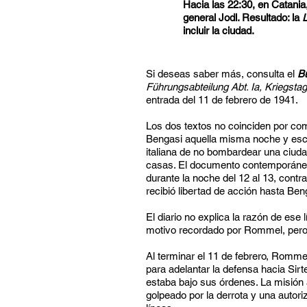
Hacia las 22:30, en Catani
general Jodl. Resultado: la
L
incluir la ciudad.
Si deseas saber más, consulta el
Bu
Führungsabteilung Abt. Ia, Kriegsta
entrada del 11 de febrero de 1941.
Los dos textos no coinciden por com
Bengasi aquella misma noche y escrib
italiana de no bombardear una ciuda
casas. El documento contemporáneo 
durante la noche del 12 al 13, contra
recibió libertad de acción hasta Benga
El diario no explica la razón de ese l
motivo recordado por Rommel, pero 
Al terminar el 11 de febrero, Romme
para adelantar la defensa hacia Sir
estaba bajo sus órdenes. La misión
golpeado por la derrota y una auto