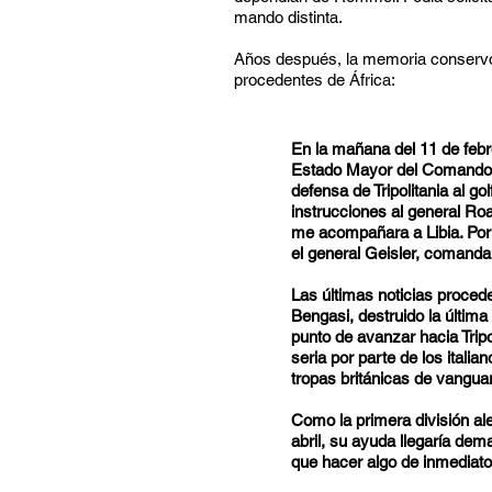
mando distinta.
Años después, la memoria conservó l
procedentes de África:
En la mañana del 11 de febr
Estado Mayor del Comando S
defensa de Tripolitania al go
instrucciones al general Roat
me acompañara a Libia. Por l
el general Geisler, comand
Las últimas noticias proced
Bengasi, destruido la última 
punto de avanzar hacia Tripo
seria por parte de los italia
tropas británicas de vanguard
Como la primera división a
abril, su ayuda llegaría dem
que hacer algo de inmediato 