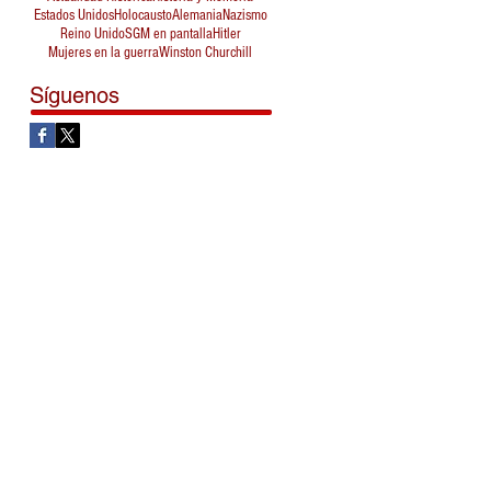
Estados Unidos
Holocausto
Alemania
Nazismo
Reino Unido
SGM en pantalla
Hitler
Mujeres en la guerra
Winston Churchill
Síguenos