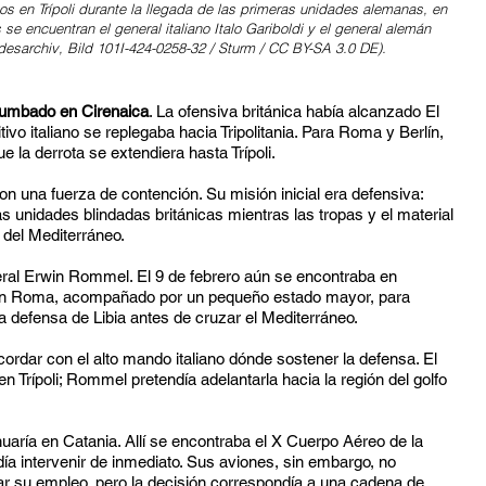
nos en Trípoli durante la llegada de las primeras unidades alemanas, en
 se encuentran el general italiano Italo Gariboldi y el general alemán
desarchiv, Bild 101I-424-0258-32 / Sturm / CC BY-SA 3.0 DE).
errumbado en Cirenaica
. La ofensiva británica había alcanzado El
ivo italiano se replegaba hacia Tripolitania. Para Roma y Berlín,
 la derrota se extendiera hasta Trípoli.
on una fuerza de contención. Su misión inicial era defensiva:
as unidades blindadas británicas mientras las tropas y el material
 del Mediterráneo.
eral Erwin Rommel. El 9 de febrero aún se encontraba en
 en Roma, acompañado por un pequeño estado mayor, para
a defensa de Libia antes de cruzar el Mediterráneo.
acordar con el alto mando italiano dónde sostener la defensa. El
n Trípoli; Rommel pretendía adelantarla hacia la región del golfo
aría en Catania. Allí se encontraba el X Cuerpo Aéreo de la
ía intervenir de inmediato. Sus aviones, sin embargo, no
ar su empleo, pero la decisión correspondía a una cadena de