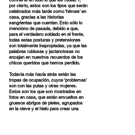
por cierto, estos son los tipos que serán
celebrados más tarde como ‘héroes’ en
casa, gracias a las historias
sangrientas que cuentan. Esto sólo lo
menciono de pasada, debido a que,
para el verdadero soldado en el frente,
todas estas posturas y pretensiones
son totalmente inapropiadas, ya que las
palabras ruidosas y jactanciosas no
encajan en nuestros recuerdos de los
chicos queridos que hemos perdido.
Todavía más hacia atrás están las
tropas de ocupación, cuyos ‘problemas’
son con las putas y otras mujeres.
Estos son los que son mostrados en
fotos en casa, que están envueltos en
gruesos abrigos de pieles, agrupados
en la nieve y el hielo para crear una
bonita fotografía (‘oh, esos pobres
hombres, ¡qué terrible invierno ruso!’)
¿Hay alguien que sepa en casa que
esos son los mismos abrigos de pieles