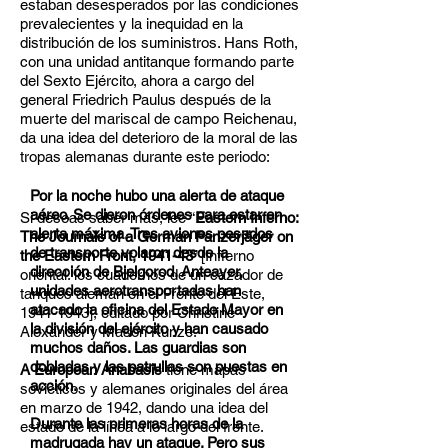
estaban desesperados por las condiciones
prevalecientes y la inequidad en la
distribución de los suministros. Hans Roth,
con una unidad antitanque formando parte
del Sexto Ejército, ahora a cargo del
general Friedrich Paulus después de la
muerte del mariscal de campo Reichenau,
da una idea del deterioro de la moral de las
tropas alemanas durante este periodo:
Por la noche hubo una alerta de ataque
aéreo. Se dieron órdenes para estar en
Si deseas saber más, lee “
Eastern Inferno:
alerta máxima. Tres aviones pesados
The Journals of a German Panzerjäger on
de transporte volaron desde la
the Eastern Front, 1941-43
” [Infierno
dirección de Bjelgorod. Anteayer,
oriental: los cuadernos de un cazador de
unidades aerotransportadas han
tanques alemán en el Frente del Este,
atacado la oficina del Estado Mayor en
1941-1943
], editado por Christine
la división del ejército y han causado
Alexander y Mason Kunze.
muchos daños. Las guardias son
dobladas y las patrullas son puestas en
A European Anabasis
tiene mapas
acción.
soviéticos y alemanes originales del área
en marzo de 1942, dando una idea del
Durante las primeras horas de la
estado de la línea a lo largo del frente.
madrugada hay un ataque. Pero sus