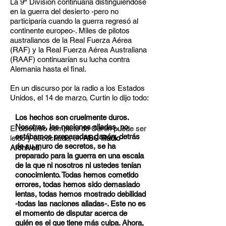
La 9ª División continuaría distinguiéndose
en la guerra del desierto -pero no
participaría cuando la guerra regresó al
continente europeo-. Miles de pilotos
australianos de la Real Fuerza Aérea
(RAF) y la Real Fuerza Aérea Australiana
(RAAF) continuarían su lucha contra
Alemania hasta el final.
En un discurso por la radio a los Estados
Unidos, el 14 de marzo, Curtin lo dijo todo:
Los hechos son cruelmente duros.
Nosotras, las naciones aliadas, no
El discurso completo de Curtin puede ser
estábamos preparadas. Japón, detrás
leído y escuchado, en
ABC Radio
de su muro de secretos, se ha
Archives
.
preparado para la guerra en una escala
de la que ni nosotros ni ustedes tenían
conocimiento. Todas hemos cometido
errores, todas hemos sido demasiado
lentas, todas hemos mostrado debilidad
-todas las naciones aliadas-. Este no es
el momento de disputar acerca de
quién es el que tiene más culpa. Ahora,