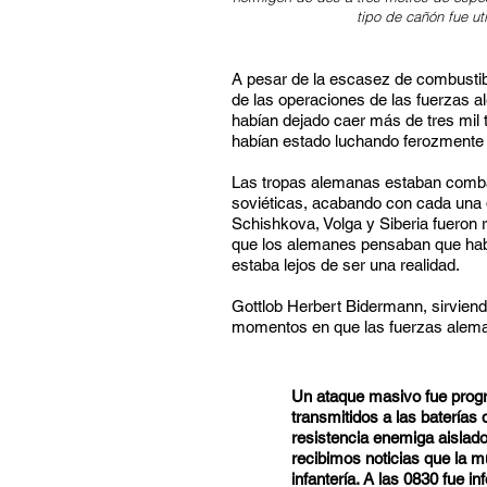
tipo de cañón fue uti
A pesar de la escasez de combustibl
de las operaciones de las fuerzas a
habían dejado caer más de tres mil 
habían estado luchando ferozmente p
Las tropas alemanas estaban comba
soviéticas, acabando con cada una d
Schishkova, Volga y Siberia fueron 
que los alemanes pensaban que habí
estaba lejos de ser una realidad.
Gottlob Herbert Bidermann, sirviendo
momentos en que las fuerzas alemana
Un ataque masivo fue progr
transmitidos a las baterías 
resistencia enemiga aislado
recibimos noticias que la m
infantería. A las 0830 fue 