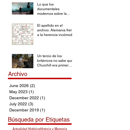
Lo que los
documentales
modernos sobre la
Segunda Guerra
Mundial han olvidado
El apellido en el
archivo: Alemania frente
a la herencia incómoda
Un tercio de los
británicos no sabe que
Churchill era primer
ministro durante la SGM
Archivo
June 2026
(2)
2 posts
May 2023
(1)
1 post
December 2022
(1)
1 post
July 2022
(3)
3 posts
December 2019
(1)
1 post
Búsqueda por Etiquetas
Actualidad Histórica
Historia y Memoria