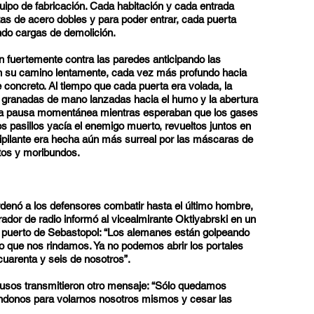
uipo de fabricación. Cada habitación y cada entrada
as de acero dobles y para poder entrar, cada puerta
ando cargas de demolición.
 fuertemente contra las paredes anticipando las
n su camino lentamente, cada vez más profundo hacia
e concreto. Al tiempo que cada puerta era volada, la
r granadas de mano lanzadas hacia el humo y la abertura
una pausa momentánea mientras esperaban que los gases
los pasillos yacía el enemigo muerto, revueltos juntos en
ripilante era hecha aún más surreal por las máscaras de
tos y moribundos.
rdenó a los defensores combatir hasta el último hombre,
rador de radio informó al vicealmirante Oktiyabrski en un
l puerto de Sebastopol: “Los alemanes están golpeando
 que nos rindamos. Ya no podemos abrir los portales
cuarenta y seis de nosotros”.
rusos transmitieron otro mensaje: “Sólo quedamos
ndonos para volarnos nosotros mismos y cesar las