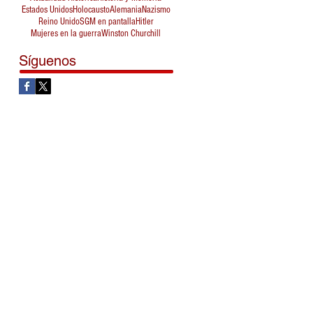
Estados Unidos
Holocausto
Alemania
Nazismo
Reino Unido
SGM en pantalla
Hitler
Mujeres en la guerra
Winston Churchill
Síguenos