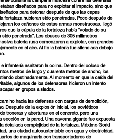
mente durante la campaña francesa contra las defensas
 estaban diseñados para no explotar al impacto, sino que
 diseñados para detonar después de que las capas
la fortaleza hubieran sido penetradas. Poco después de
dejaran los cañones de estas armas monstruosas, llegó
res que la cúpula de la fortaleza había “volado de su
sido penetrada”. Los obuses de 305 milímetros
asiva batería rusa comenzaron a explotar, con grandes
mente en el aire. Al fin la batería fue silenciada debajo
mo.
 infantería asaltaron la colina. Dentro del coloso de
entos metros de largo y cuarenta metros de ancho, los
stiendo obstinadamente. Al momento en que la caída del
table, algunos de los defensores hicieron un intento
escapar en grupos aislados.
camino hacia las defensas con cargas de demolición,
. Después de la explosión inicial, los soviéticos
e troneras y aberturas en el concreto, pero una
a sección en la pared. Una caverna gigante fue expuesta
la detallada complejidad de la fortaleza. Máximo Gorki
idad, una ciudad autosustentable con agua y electricidad,
cuartos de maquinaria con transportadores de