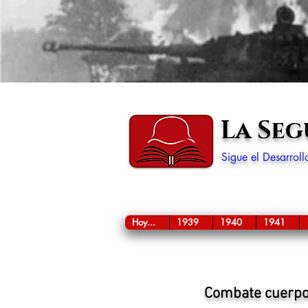
La Se
Sigue el Desarrol
Hoy...
1939
1940
1941
Combate cuerpo