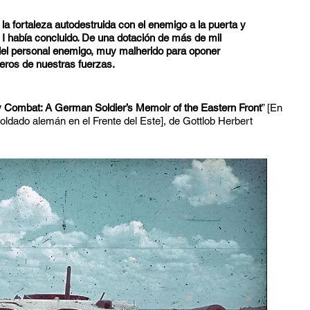
e la fortaleza autodestruida con el enemigo a la puerta y
 I había concluido. De una dotación de más de mil
del personal enemigo, muy malherido para oponer
neros de nuestras fuerzas.
y Combat: A German Soldier’s Memoir of the Eastern Front
” [En
ldado alemán en el Frente del Este], de Gottlob Herbert