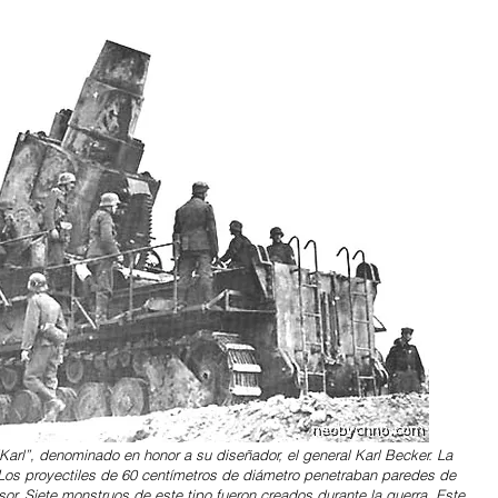
“Karl”, denominado en honor a su diseñador, el general Karl Becker. La
 Los proyectiles de 60 centímetros de diámetro penetraban paredes de
r. Siete monstruos de este tipo fueron creados durante la guerra. Este