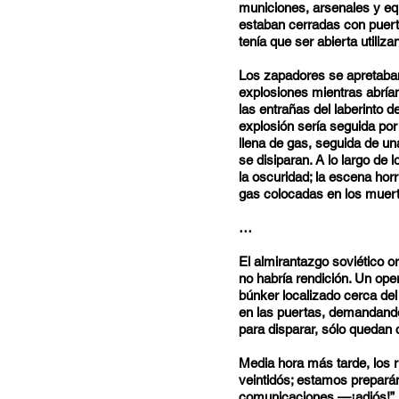
municiones, arsenales y eq
estaban cerradas con puert
tenía que ser abierta utiliz
Los zapadores se apretaban
explosiones mientras abría
las entrañas del laberinto d
explosión sería seguida po
llena de gas, seguida de 
se disiparan. A lo largo de 
la oscuridad; la escena hor
gas colocadas en los muer
…
El almirantazgo soviético o
no habría rendición. Un ope
búnker localizado cerca de
en las puertas, demandando
para disparar, sólo quedan 
Media hora más tarde, los 
veintidós; estamos prepará
comunicaciones —¡adiós!”.