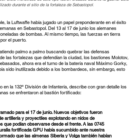
lizado durante el sitio de la fortaleza de Sebastopol.
e, la Luftwaffe había jugado un papel preponderante en el éxito
lemanas en Sebastopol. Del 13 al 17 de junio los alemanes
toneladas de bombas. Al mismo tiempo, las fuerzas en tierra
or el puerto.
tiendo palmo a palmo buscando quebrar las defensas
e las fortalezas que defendían la ciudad, los bastiones Molotov,
rebasados, ahora era el turno de la batería naval Máximo Gorky,
a sido inutilizada debido a los bombardeos, sin embargo, esto
 en la 132ª División de Infantería, describe con gran detalle los
s se enfrentaron al bastión fortificado:
amado para el 17 de junio. Nuevos objetivos fueron
de artillería y proyectiles explotando en nidos de
s que podían observarse desde el frente. A las 0745
uralla fortificada GPU había sucumbido ante nuestra
informado que las almenas Siberia y Volga también habían