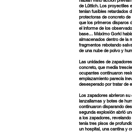
habían visto acción previa
de Lüttich. Los proyectiles
tenían fusibles retardados
protectoras de concreto de 
que los primeros disparos 
el informe de los observado
base… Máximo Gorki había 
almacenados dentro de la m
fragmentos rebotando salvaje
de una nube de polvo y hu
Las unidades de zapadores e
concreto, que medía tresci
ocupantes continuaron resi
emplazamiento parecía inevi
desesperado por tratar de 
Los zapadores abrieron su 
lanzallamas y botes de humo
continuaron disparando desd
segunda explosión abrió un
a los zapadores, revelando 
tenía tres pisos de profund
un hospital, una cantina y 