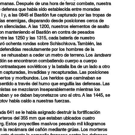
lemanas. Después de una hora de feroz combate, nuestra
 de defensa que había sido establecida entre moradas
 I y, a las 0845 el Bastión fue capturado por las tropas de
erías enemigas, disparando desde posiciones cerca de
n silenciadas. A las 1200, nuestros elementos de asalto
on manteniendo el Bastión en contra de pesados
tre las 1250 y las 1315, cada batería de nuestro
sparó ochenta rondas sobre Schischkova. También, las
defendidas resolutamente por los hombres de la
es se rehusaban a ceder un metro de terreno. Los
landsers
tión se encontraron combatiendo cuerpo a cuerpo
ntraataques soviéticos y la batalla iba de un lado a otro
an capturadas, invadidas y recapturadas. Las posiciones
ertos y moribundos. Los heridos que caminaban se
entido a través del humo que engullía las defensas. Las
istas se mezclaron inseparablemente mientras los
aban y se daban bayonetazos uno al otro. A las 1445, se
otov había caído a nuestras fuerzas.
ada 641 se le había asignado destruir la fortificación
rteros del 355 mm que estaban ubicados cuatro
erg. Estos proyectiles masivos pesando mil kilogramos
n la recámara del cañón mediante grúas. Los morteros