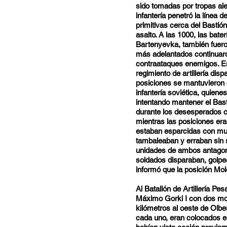
sido tomadas por tropas a
infantería penetró la línea
primitivas cerca del Bastión
asalto. A las 1000, las bat
Bartenyevka, también fuero
más adelantados continuar
contraataques enemigos. En
regimiento de artillería di
posiciones se mantuvieron 
infantería soviética, quien
intentando mantener el Bas
durante los desesperados co
mientras las posiciones er
estaban esparcidas con mu
tambaleaban y erraban sin s
unidades de ambos antagon
soldados disparaban, golpe
informó que la posición Mol
Al Batallón de Artillería Pes
Máximo Gorki I con dos mo
kilómetros al oeste de Olb
cada uno, eran colocados e