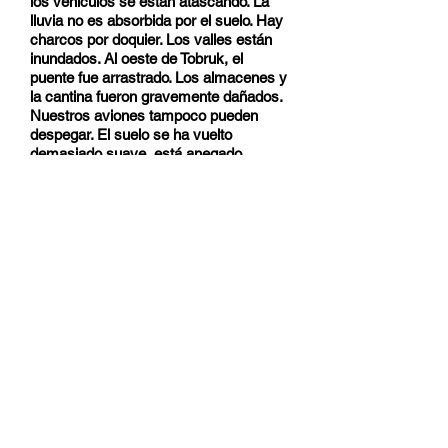
los vehículos se están atascando. La
lluvia no es absorbida por el suelo. Hay
charcos por doquier. Los valles están
inundados. Al oeste de Tobruk, el
puente fue arrastrado. Los almacenes y
la cantina fueron gravemente dañados.
Nuestros aviones tampoco pueden
despegar. El suelo se ha vuelto
demasiado suave, está anegado.
Aviones ingleses vinieron por la noche.
Seguramente han mejorado las pistas
en Egipto.
…
Nuestros oficiales y otros han
aprendido a nadar en sus wadis de la
noche a la mañana. Sus maletines han
sido arrastrados por la lluvia, y cosas
así. Confusión por todas partes. Recibí
tres de tus cartas, empapadas, pero
aún legibles.
Estamos en una región terrible. ¡Sólo