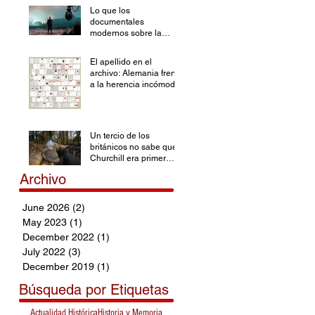
Lo que los
documentales
modernos sobre la
Segunda Guerra
Mundial han olvidado
El apellido en el
archivo: Alemania frente
a la herencia incómoda
Un tercio de los
británicos no sabe que
Churchill era primer
ministro durante la SGM
Archivo
June 2026
(2)
2 posts
May 2023
(1)
1 post
December 2022
(1)
1 post
July 2022
(3)
3 posts
December 2019
(1)
1 post
Búsqueda por Etiquetas
Actualidad Histórica
Historia y Memoria