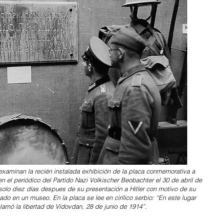
xaminan la recién instalada exhibición de la placa conmemorativa a
n el periódico del Partido Nazi Volkischer Beobachter el 30 de abril de
solo diez días despues de su presentación a Hitler con motivo de su
do en un museo. En la placa se lee en cirílico serbio: “En este lugar
clamó la libertad de Vidovdan, 28 de junio de 1914”.