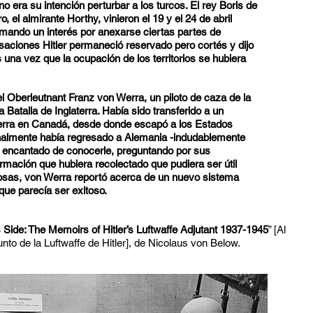
 no era su intención perturbar a los turcos. El rey Boris de
, el almirante Horthy, vinieron el 19 y el 24 de abril
mando un interés por anexarse ciertas partes de
saciones Hitler permaneció reservado pero cortés y dijo
una vez que la ocupación de los territorios se hubiera
l Oberleutnant Franz von Werra, un piloto de caza de la
a Batalla de Inglaterra. Había sido transferido a un
erra en Canadá, desde donde escapó a los Estados
nalmente había regresado a Alemania -indudablemente
vo encantado de conocerle, preguntando por sus
ormación que hubiera recolectado que pudiera ser útil
 cosas, von Werra reportó acerca de un nuevo sistema
ue parecía ser exitoso.
’s Side: The Memoirs of Hitler’s Luftwaffe Adjutant 1937-1945
” [Al
nto de la Luftwaffe de Hitler], de Nicolaus von Below.