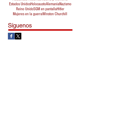
Estados Unidos
Holocausto
Alemania
Nazismo
Reino Unido
SGM en pantalla
Hitler
Mujeres en la guerra
Winston Churchill
Síguenos