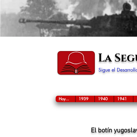
La Se
Sigue el Desarrol
Hoy...
1939
1940
1941
El botín yugosla