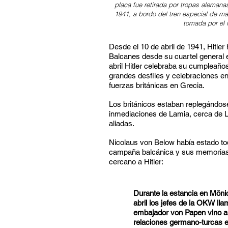
placa fue retirada por tropas alemana
1941, a bordo del tren especial de m
tomada por el f
Desde el 10 de abril de 1941, Hitle
Balcanes desde su cuartel general e
abril Hitler celebraba su cumpleaños
grandes desfiles y celebraciones en 
fuerzas británicas en Grecia.
Los británicos estaban replegándose
inmediaciones de Lamia, cerca de L
aliadas.
Nicolaus von Below había estado tod
campaña balcánica y sus memorias 
cercano a Hitler:
Durante la estancia en Mönich
abril los jefes de la OKW lla
embajador von Papen vino al 
relaciones germano-turcas 