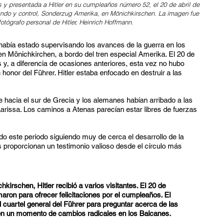
s y presentada a Hitler en su cumpleaños número 52, el 20 de abril de
ando y control, Sonderzug Amerika, en Mönichkirschen. La imagen fue
otógrafo personal de Hitler, Heinrich Hoffmann.
r había estado supervisando los avances de la guerra en los
n Mönichkirchen, a bordo del tren especial Amerika. El 20 de
 y, a diferencia de ocasiones anteriores, esta vez no hubo
honor del Führer. Hitler estaba enfocado en destruir a las
 hacia el sur de Grecia y los alemanes habían arribado a las
arissa. Los caminos a Atenas parecían estar libres de fuerzas
o este periodo siguiendo muy de cerca el desarrollo de la
proporcionan un testimonio valioso desde el círculo más
kirschen, Hitler recibió a varios visitantes. El 20 de
maron para ofrecer felicitaciones por el cumpleaños. El
cuartel general del Führer para preguntar acerca de las
en un momento de cambios radicales en los Balcanes.