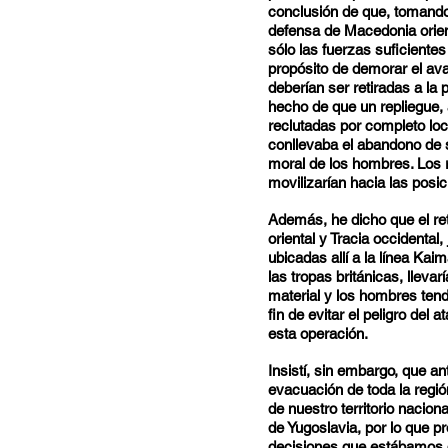
conclusión de que, tomand
defensa de Macedonia orient
sólo las fuerzas suficientes 
propósito de demorar el ava
deberían ser retiradas a l
hecho de que un repliegue, 
reclutadas por completo loc
conllevaba el abandono de s
moral de los hombres. Los r
movilizarían hacia las pos
Además, he dicho que el ret
oriental y Tracia occidental,
ubicadas allí a la línea Ka
las tropas británicas, llev
material y los hombres tend
fin de evitar el peligro de
esta operación.
Insistí, sin embargo, que an
evacuación de toda la regió
de nuestro territorio nacion
de Yugoslavia, por lo que p
decisiones que estábamos di