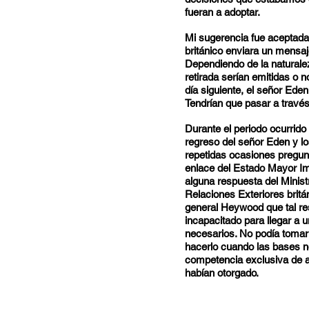
fueran a adoptar.
Mi sugerencia fue aceptada 
británico enviara un mensaje
Dependiendo de la naturalez
retirada serían emitidas o n
día siguiente, el señor Eden
Tendrían que pasar a travé
Durante el periodo ocurrido 
regreso del señor Eden y lo
repetidas ocasiones pregunt
enlace del Estado Mayor Imp
alguna respuesta del Ministr
Relaciones Exteriores brit
general Heywood que tal res
incapacitado para llegar a u
necesarios. No podía tomar 
hacerlo cuando las bases ne
competencia exclusiva de aq
habían otorgado.