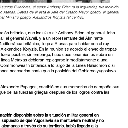
Asuntos Exteriores, el señor Anthony Eden (a la izquierda), fue recibido
ó Atenas. Detrás de él está el Jefe del Estado Mayor griego, el general
mer Ministro griego, Alexandros Koryzis
(al centro).
ción británica, que incluía a sir Anthony Eden, el general John
al, el general Wavell, y a un representante del Almirante
diterránea británica, llegó a Atenas para hablar con el rey
, Alexandros Koryzis. En la reunión se acordó el envío de tropas
 fuera posible, sin embargo, hubo cuestionamientos sobre en
la línea Metaxas debieran replegarse inmediatamente a una
a Commonwealth británica a lo largo de la Línea Haliacmón o si
iones necesarias hasta que la posición del Gobierno yugoslavo
o, Alexandro Papagos, escribió en sus memorias de campaña sus
gue de las fuerzas griegas después de los logros contra las
ación disponible sobre la situación militar general en
el supuesto de que Yugoslavia se mantuviera neutral y no
 alemanas a través de su territorio, había llegado a la