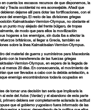
o en cuenta los escasos recursos de que disponemos, la
al y Tracia occidental no era aconsejable. Añadí que
debieran dejarse allí para dotar las fortificaciones, con el
nce del enemigo. El resto de las divisiones griegas
a posición Kaimaktsalan-Vermion-Olympus, no obstante el
a un punto muy alejado del frente búlgaro, de tropas
almente, de modo que para ellos la movilización
us hogares a los enemigos, sin duda iba a afectar la
efuerzos británicos, al llegar a Grecia, también se
iciones sobre la línea Kaimaktsalan-Vermion-Olympus.
iro del material de guerra y suministros para Macedonia
 junto con la transferencia de las fuerzas griegas
imaktsalan-Vermion-Olympus, en espera de la llegada de
aría al menos 20 días. En consecuencia, el movimiento de
rían que ser llevados a cabo con la debida antelación, a
l ataque enemigo encontrándonos todavía ocupados en
tes de tomar una decisión tan seria que implicaría la
n al este del Axios (Vardar) y el abandono de esta parte
al, primero debiera ser completamente aclarada la actitud
ropuse que el gobierno yugoslavo fuera informado de las
spuestos a tomar, dependiendo de la política que ellos