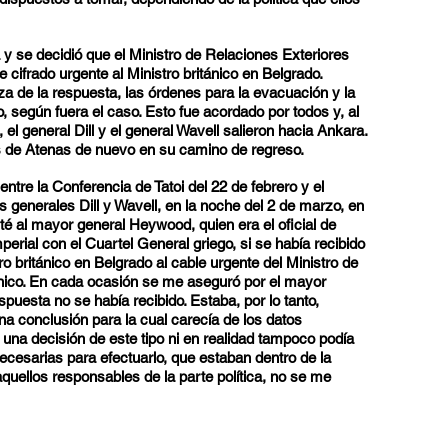
y se decidió que el Ministro de Relaciones Exteriores
 cifrado urgente al Ministro británico en Belgrado.
a de la respuesta, las órdenes para la evacuación y la
o, según fuera el caso. Esto fue acordado por todos y, al
, el general Dill y el general Wavell salieron hacia Ankara.
s de Atenas de nuevo en su camino de regreso.
entre la Conferencia de Tatoi del 22 de febrero y el
s generales Dill y Wavell, en la noche del 2 de marzo, en
é al mayor general Heywood, quien era el oficial de
erial con el Cuartel General griego, si se había recibido
o británico en Belgrado al cable urgente del Ministro de
ánico. En cada ocasión se me aseguró por el mayor
puesta no se había recibido. Estaba, por lo tanto,
na conclusión para la cual carecía de los datos
una decisión de este tipo ni en realidad tampoco podía
cesarias para efectuarlo, que estaban dentro de la
uellos responsables de la parte política, no se me