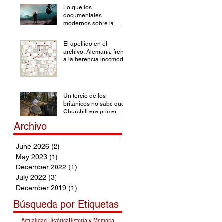
Lo que los
documentales
modernos sobre la
Segunda Guerra
Mundial han olvidado
El apellido en el
archivo: Alemania frente
a la herencia incómoda
Un tercio de los
británicos no sabe que
Churchill era primer
ministro durante la SGM
Archivo
June 2026
(2)
2 posts
May 2023
(1)
1 post
December 2022
(1)
1 post
July 2022
(3)
3 posts
December 2019
(1)
1 post
Búsqueda por Etiquetas
Actualidad Histórica
Historia y Memoria