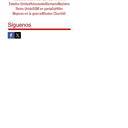
Estados Unidos
Holocausto
Alemania
Nazismo
Reino Unido
SGM en pantalla
Hitler
Mujeres en la guerra
Winston Churchill
Síguenos