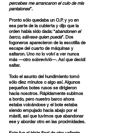
percebes me arrancaron el culo de mis
pantalones
”.
Pronto sólo quedaba un O.P. y yo en
esa parte de la cubierta y dijo que la
orden había sido dada: “
abandonen el
barco, sálvese quien pueda
”. Dos
fogoneros aparecieron de la escotilla de
escape del cuarto de máquinas y
saltaron. Uno no lo volví a ver nunca
más —otro sobrevivió—. Así que decidí
saltar.
Todo el asunto del hundimiento tomó
sólo diez minutos o algo así. Algunos
pequeños botes rusos se dirigieron
hacia nosotros. Rápidamente subimos
a bordo, pero nuestro barco ahora
estaba volcándose y el bote estaba
siendo empujado hacia abajo por el
mástil, así que tuvimos que abandonar
ese y abordar otro en las proximidades.
Este fue el triste final de otro valiente