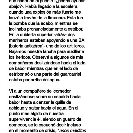
que hacer en el puente -¿podría ayudar
abajo?-. Había llegado a la escalera
cuando una explosión más fuerte me
lanzó a través de la timonera. Esta fue
la bomba que la acabó, mientras se
inclinaba pronunciadamente a estribor.
En la cubierta superior -atrás- dos
marineros estaban apoyando a una BA
[batería antiaérea]- uno de los artilleros.
Bajamos nuestra lancha para auxiliar a
los heridos. Observé a algunos de mis
compañeros deslizándose hacia el lado
de babor mientras que en el lado de
estribor sólo una parte del guardarriel
estaba por arriba del agua.
Vi a un compañero del comedor
deslizándose sobre su espalda hacia
babor hasta alcanzar la quilla de
achique y saltar hacia el agua. En el
punto más álgido de nuestra
supervivencia él, siendo un guarro de
comedor, se le escuchó decir incluso
en el momento de crisis, “
esos malditos