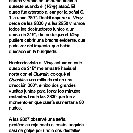
estado virando en un curso hacia el
sureste cuando él (
Vimy
) atacó. El
curso fue alterado al sur por la señal S.
1. a unos 289°. Decidí separar al
Vimy
cerca de las 2300 y a las 2250 viramos
todos los destructores juntos a un
curso de 315°, de modo que el
Vimy
pudiera cubrir una brecha evidente, que
pude ver del trayecto, que había
quedado en la búsqueda.
Habiendo visto al
Vimy
actuar en este
curso de 315° me arrastré hacia el
norte con el
Quentin
, coloqué al
Quentin
a una milla de mí en una
dirección 000°, e hizo dos grandes
vueltas juntas para llenar los minutos
restantes hasta las 2330 que fue al
momento en que quería aumentar a 30
nudos.
A las 2327 observé una señal
pirotécnica roja hacia el oeste, seguida
casi de golpe por uno o dos destellos