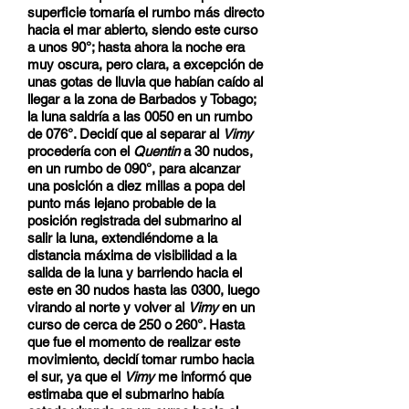
superficie tomaría el rumbo más directo
hacia el mar abierto, siendo este curso
a unos 90°; hasta ahora la noche era
muy oscura, pero clara, a excepción de
unas gotas de lluvia que habían caído al
llegar a la zona de Barbados y Tobago;
la luna saldría a las 0050 en un rumbo
de 076°. Decidí que al separar al
Vimy
procedería con el
Quentin
a 30 nudos,
en un rumbo de 090°, para alcanzar
una posición a diez millas a popa del
punto más lejano probable de la
posición registrada del submarino al
salir la luna, extendiéndome a la
distancia máxima de visibilidad a la
salida de la luna y barriendo hacia el
este en 30 nudos hasta las 0300, luego
virando al norte y volver al
Vimy
en un
curso de cerca de 250 o 260°. Hasta
que fue el momento de realizar este
movimiento, decidí tomar rumbo hacia
el sur, ya que el
Vimy
me informó que
estimaba que el submarino había