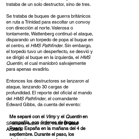
trataba de un solo destructor, sino de tres.
Se trataba de buques de guerra británicos
en ruta a Trinidad para escoltar un convoy
con dirección al norte. Valerosa o
tontamente, Wattenberg continuó el ataque,
disparando un torpedo de popa al buque en
el centro, el
HMS Pathfinder
. Sin embargo,
el torpedo tuvo un desperfecto, se desvió y
se dirigió al buque en la izquierda, el
HMS
Quentin
, el cual maniobró salvajemente
para apenas evadirlo.
Entonces los destructores se lanzaron al
ataque, lanzando 30 cargas de
profundidad. El reporte del oficial al mando
del
HMS Pathfinder
, el comandante
Edward Gibbs, da cuenta del evento:
Me separé con el
Vimy
y el
Quentin
en
compañía, con órdenes de llegar a
Si deseas saber más, visita
U-Boat
Puerto España en la mañana del 4 de
Archive
.
septiembre. Durante el paso, los