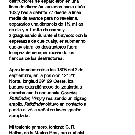
destructores se esparcieron en una
línea de dirección lanzados hacia atrás
103 y hacia delante 77 desde la línea
media de avance para no revelarla,
separados una distancia de 1½ millas
de día y a 1 milla de noche y
zigzagueando durante el trayecto con la
esperanza de que cualquier submarino
que avistara los destructores fuera
incapaz de escapar rodeando los
flancos de los destructores.
Aproximadamente a las 1805 del 3 de
septiembre, en la posición 12° 21’
Norte, longitud 39° 29’ Oeste, los
buques extendiéndose de izquierda a
derecha con la secuencia
Quentin
,
Pathfinder
,
Vimy
y realizando un zigzag
amplio,
Pathfinder
obtuvo un contacto a
puerto e izó la señal de investigación
apropiada.
Mi teniente primero, teniente C. R.
Halins, de la Marina Real, era el oficial