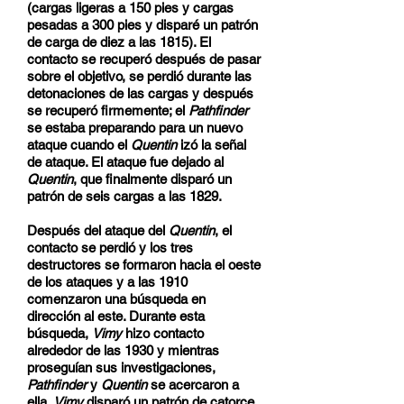
(cargas ligeras a 150 pies y cargas
pesadas a 300 pies y disparé un patrón
de carga de diez a las 1815). El
contacto se recuperó después de pasar
sobre el objetivo, se perdió durante las
detonaciones de las cargas y después
se recuperó firmemente; el
Pathfinder
se estaba preparando para un nuevo
ataque cuando el
Quentin
izó la señal
de ataque. El ataque fue dejado al
Quentin
, que finalmente disparó un
patrón de seis cargas a las 1829.
Después del ataque del
Quentin
, el
contacto se perdió y los tres
destructores se formaron hacia el oeste
de los ataques y a las 1910
comenzaron una búsqueda en
dirección al este. Durante esta
búsqueda,
Vimy
hizo contacto
alrededor de las 1930 y mientras
proseguían sus investigaciones,
Pathfinder
y
Quentin
se acercaron a
ella.
Vimy
disparó un patrón de catorce