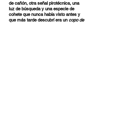
de cañón, otra señal pirotécnica, una
luz de búsqueda y una especie de
cohete que nunca había visto antes y
que más tarde descubrí era un
copo de
nieve
. Regresé de inmediato para
acercarme al
Quentin
en compañía y
aumenté a 30 nudos, era claro para mí
que el
Vimy
estaba hundiendo al
submarino o el submarino estaba
hundiendo al
Vimy
—no estaba seguro
de qué—.
Al acercarme al
Vimy
encontré que
estaba recogiendo a sobrevivientes del
submarino, cuya compañía había
abandonado la nave.
Vimy
atacó y
estuvo en colisión con el submarino a
293°.
Vimy
me informó que había
observado el hundimiento del
submarino y, por las cantidades de
hombres vistos nadando y las voces
alemanas gritando en el agua alrededor,
así como la ausencia de cualquier
contacto A/S en las cercanías, me