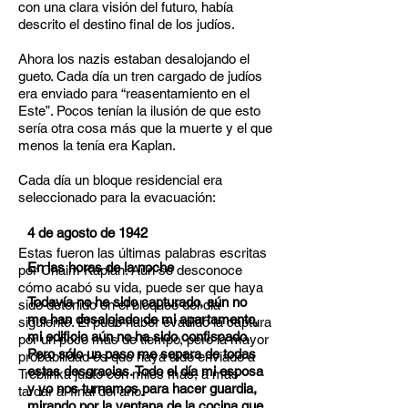
con una clara visión del futuro, había
descrito el destino final de los judíos.
Ahora los nazis estaban desalojando el
gueto. Cada día un tren cargado de judíos
era enviado para “reasentamiento en el
Este”. Pocos tenían la ilusión de que esto
sería otra cosa más que la muerte y el que
menos la tenía era Kaplan.
Cada día un bloque residencial era
seleccionado para la evacuación:
4 de agosto de 1942
Estas fueron las últimas palabras escritas
En las horas de la noche
por Chaim Kaplan. Aún se desconoce
cómo acabó su vida, puede ser que haya
Todavía no he sido capturado, aún no
sido detenido en el bloqueo del día
me han desalojado de mi apartamento,
siguiente. Él pudo haber evadido la captura
mi edificio aún no ha sido confiscado.
por un poco más de tiempo, pero la mayor
Pero sólo un paso me separa de todas
probabilidad es que haya sido enviado a
estas desgracias. Todo el día mi esposa
Treblinka junto con miles más, a más
y yo nos turnamos para hacer guardia,
tardar al final del año.
mirando por la ventana de la cocina que