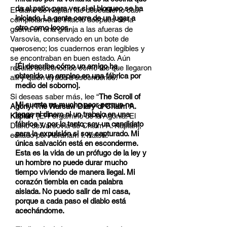
da al patio, para ver si el bloqueo se ha
El diario de Kaplan fue descubierto casi
iniciado. La gente corre de un lugar a
completamente intacto después de la
otro como locos.
guerra en una granja a las afueras de
Varsovia, conservado en un bote de
…
queroseno; los cuadernos eran legibles y
se encontraban en buen estado. Aún
[Él describe cómo un amigo ha
resulta desconocido cómo fue que llegaron
obtenido un empleo en una fábrica por
allí y quién ayudó a esconderlos.
medio del soborno].
Si deseas saber más, lee “
The Scroll of
Mi suerte es mucho peor porque no
Agony: The Warsaw Diary of Chaim A.
tengo ni dinero ni un trabajo en una
Kaplan
” [El Pergamino de la Agonía: El
fábrica y, por lo tanto, soy un candidato
Diario de Varsovia de Chaim A. Kaplan],
para la expulsión si soy capturado. Mi
editado por Abraham I. Katsh.
única salvación está en esconderme.
Esta es la vida de un prófugo de la ley y
un hombre no puede durar mucho
tiempo viviendo de manera ilegal. Mi
corazón tiembla en cada palabra
aislada. No puedo salir de mi casa,
porque a cada paso el diablo está
acechándome.