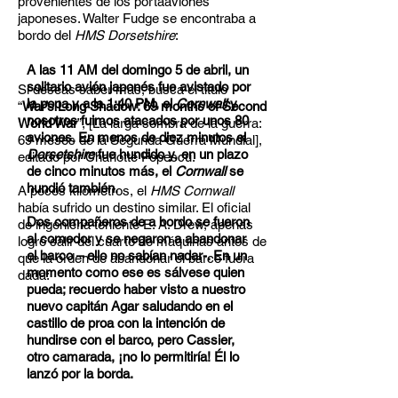
provenientes de los portaaviones
japoneses. Walter Fudge se encontraba a
bordo del
HMS Dorsetshire
:
A las 11 AM del domingo 5 de abril, un
solitario avión japonés fue avistado por
Si deseas saber más, busca el título
la popa y a la 1:40 PM, el
Cornwall
y
“
War’s Long Shadow: 69 months of Second
nosotros fuimos atacados por unos 80
World War
”, [La larga sombra de la guerra:
aviones. En menos de diez minutos el
69 meses de la Segunda Guerra Mundial],
Dorsetshire
fue hundido y, en un plazo
editado por Charlotte Popescu.
de cinco minutos más, el
Cornwall
se
hundió también.
A pocos kilómetros, el
HMS Cornwall
había sufrido un destino similar. El oficial
Dos compañeros de a bordo se fueron
de ingeniería teniente E. A. Drew, apenas
al comedor y se negaron a abandonar
logró salir del cuarto de máquinas antes de
el barco – ello no sabían nadar-. En un
que la orden de abandonar el barco fuera
momento como ese es sálvese quien
dada:
pueda; recuerdo haber visto a nuestro
nuevo capitán Agar saludando en el
castillo de proa con la intención de
hundirse con el barco, pero Cassier,
otro camarada, ¡no lo permitiría! Él lo
lanzó por la borda.