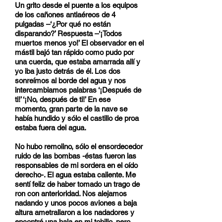
Un grito desde el puente a los equipos
de los cañones antiaéreos de 4
pulgadas –‘¿Por qué no están
disparando?’ Respuesta –‘¡Todos
muertos menos yo!’ El observador en el
mástil bajó tan rápido como pudo por
una cuerda, que estaba amarrada allí y
yo iba justo detrás de él. Los dos
sonreímos al borde del agua y nos
intercambiamos palabras ‘¡Después de
ti!’ ‘¡No, después de ti!’ En ese
momento, gran parte de la nave se
había hundido y sólo el castillo de proa
estaba fuera del agua.
No hubo remolino, sólo el ensordecedor
ruido de las bombas -éstas fueron las
responsables de mi sordera en el oído
derecho-. El agua estaba caliente. Me
sentí feliz de haber tomado un trago de
ron con anterioridad. Nos alejamos
nadando y unos pocos aviones a baja
altura ametrallaron a los nadadores y
encontré una bala en mi tobillo, pero