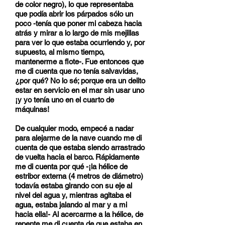
de color negro), lo que representaba
que podía abrir los párpados sólo un
poco -tenía que poner mi cabeza hacia
atrás y mirar a lo largo de mis mejillas
para ver lo que estaba ocurriendo y, por
supuesto, al mismo tiempo,
mantenerme a flote-. Fue entonces que
me di cuenta que no tenía salvavidas,
¿por qué? No lo sé; porque era un delito
estar en servicio en el mar sin usar uno
¡y yo tenía uno en el cuarto de
máquinas!
De cualquier modo, empecé a nadar
para alejarme de la nave cuando me di
cuenta de que estaba siendo arrastrado
de vuelta hacia el barco. Rápidamente
me di cuenta por qué -¡la hélice de
estribor externa (4 metros de diámetro)
todavía estaba girando con su eje al
nivel del agua y, mientras agitaba el
agua, estaba jalando al mar y a mi
hacia ella!- Al acercarme a la hélice, de
repente me di cuenta de que estaba en