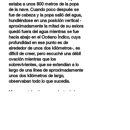
estaba a unos 800 metros de la popa
de la nave. Cuando poco después se
fue de cabeza y la popa salió del agua,
hundiéndose en una posición vertical -
aproximadamente la mitad de su eslora
quedó fuera del agua mientras se fue
hacia abajo en el Océano Índico, cuya
profundidad en ese punto es de
alrededor de unos dos kilómetros-, es
difícil de creer, pero escuché una débil
ovación mientras que los
sobrevivientes, que se extendían a lo
largo de una línea de aproximadamente
unos dos kilómetros de largo,
observaban todo lo que sucedía.
Me encontré solo y consciente de los
cadáveres, los peces grandes y los
escombros. Encontré una mesa del
comedor, de un metro de ancho por
unos tres de largo y estaba agradecido
por el descanso mientras me aferraba a
ella, no fue posible subirme en ella.