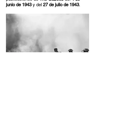
junio de 1943
y del
27 de julio de 1943
.
Los hombres del 7º Batallón, los Green
Howards, realizan una recreación de la
toma del Punto 85 durante las batallas de
la Brecha Gabes, el 11 de abril de 1943.