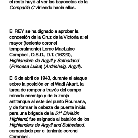
el resto huyó al ver las bayonetas de la
Compañía C
viniendo hacia ellos.
El REY se ha dignado a aprobar la
concesión de la Cruz de la Victoria a: el
mayor (teniente coronel
temporalmente) Lorne MacLaine
Campbell, O.S.D., D.T. (16220),
Highlanders de Argyll y Sutherland
(
Princesa Luisa
) (
Ardrishaig, Argyll
).
El 6 de abril de 1943, durante el ataque
sobre la posición en el Wadi Akarit, la
tarea de romper a través del campo
minado enemigo y de la zanja
antitanque al este del punto Roumana,
y de formar la cabeza de puente inicial
para una brigada de la
51ª División
Highland,
fue asignada al batallón de los
Highlanders de Argyll and Sutherland
,
comandado por el teniente coronel
Campbell.