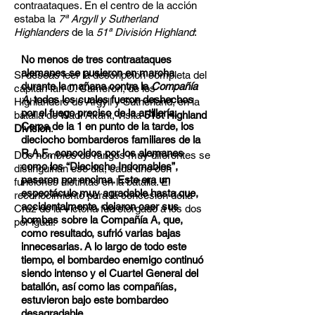
contraataques. En el centro de la acción
estaba la
7ª Argyll y Sutherland
Highlanders
de la
51ª División Highland
:
No menos de tres contraataques
alemanes se pusieron en marcha
Si deseas leer la descripción completa del
durante la mañana contra la
Compañía
capitán Ian C. Cameron, de los
A
, todos los cuales fueron deshechos
Highlanders de Argyll y Sutherland, en la
por el fuego preciso de la artillería.
batalla de Wadi Akarit, visita
51st Highland
Cerca de la 1 en punto de la tarde, los
Division
.
dieciocho bombarderos familiares de la
R.A.F., conocidos por los alemanes
Dos hombres de rangos muy diferentes se
como los “Dieciocho Indomables”,
distinguirían ese día, cada uno con
pasaron por encima. Este era un
funciones distintas en la batalla. El
espectáculo muy agradable hasta que,
reconocimiento para la concesión de la
accidentalmente, dejaron caer sus
Cruz de la Victoria fue otorgado a los dos
bombas sobre la Compañía A, que,
por igual:
como resultado, sufrió varias bajas
innecesarias. A lo largo de todo este
tiempo, el bombardeo enemigo continuó
siendo intenso y el Cuartel General del
batallón, así como las compañías,
estuvieron bajo este bombardeo
desagradable.