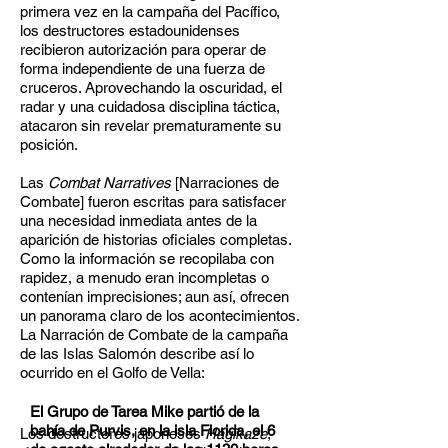
primera vez en la campaña del Pacífico,
los destructores estadounidenses
recibieron autorización para operar de
forma independiente de una fuerza de
cruceros. Aprovechando la oscuridad, el
radar y una cuidadosa disciplina táctica,
atacaron sin revelar prematuramente su
posición.
Las
Combat Narratives
[Narraciones de
Combate] fueron escritas para satisfacer
una necesidad inmediata antes de la
aparición de historias oficiales completas.
Como la información se recopilaba con
rapidez, a menudo eran incompletas o
contenían imprecisiones; aun así, ofrecen
un panorama claro de los acontecimientos.
La Narración de Combate de la campaña
de las Islas Salomón describe así lo
ocurrido en el Golfo de Vella:
El Grupo de Tarea Mike partió de la
bahía de Purvis, en la isla Florida, el 6
Los destructores japoneses
Hagikaze
,