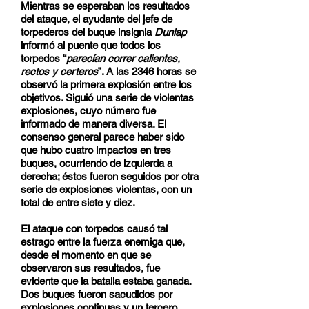
Mientras se esperaban los resultados
del ataque, el ayudante del jefe de
torpederos del buque insignia
Dunlap
informó al puente que todos los
torpedos “
parecían correr calientes,
rectos y certeros
”. A las 2346 horas se
observó la primera explosión entre los
objetivos. Siguió una serie de violentas
explosiones, cuyo número fue
informado de manera diversa. El
consenso general parece haber sido
que hubo cuatro impactos en tres
buques, ocurriendo de izquierda a
derecha; éstos fueron seguidos por otra
serie de explosiones violentas, con un
total de entre siete y diez.
El ataque con torpedos causó tal
estrago entre la fuerza enemiga que,
desde el momento en que se
observaron sus resultados, fue
evidente que la batalla estaba ganada.
Dos buques fueron sacudidos por
explosiones continuas y un tercero