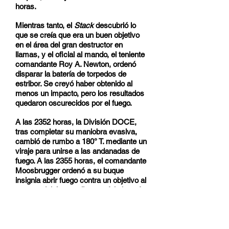
horas.
Mientras tanto, el
Stack
descubrió lo
que se creía que era un buen objetivo
en el área del gran destructor en
llamas, y el oficial al mando, el teniente
comandante Roy A. Newton, ordenó
disparar la batería de torpedos de
estribor. Se creyó haber obtenido al
menos un impacto, pero los resultados
quedaron oscurecidos por el fuego.
A las 2352 horas, la División DOCE,
tras completar su maniobra evasiva,
cambió de rumbo a 180° T. mediante un
viraje para unirse a las andanadas de
fuego. A las 2355 horas, el comandante
Moosbrugger ordenó a su buque
insignia abrir fuego contra un objetivo al
sureste del área en llamas. A la batería
del
Dunlap
se unieron de inmediato las
de los otros dos buques de la División
DOCE. A las 2356 horas, justo cuando
la División QUINCE cambiaba de