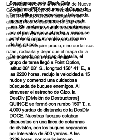
Se asignaron seis
Black Cats
La victoria no cerró la campaña de Nueva
[Catalinas PBY nocturnos] al Grupo de
Georgia ni despejó de inmediato todas las
Tarea Mike para cobertura y búsqueda,
islas. Pero dejó a Kolombangara más
operando en dos grupos de tres cada
aislada, mostró que el Tokyo Express
uno. Sin embargo, surgieron problemas
podía ser detenido y abrió una posibilidad
por el mal tiempo y el radar, y nunca se
estratégica que ya comenzaba a tomar
estableció comunicación con ninguno
forma: no conquistar cada posición
de los grupos.
enemiga a cualquier precio, sino cortar sus
rutas, rodearla y dejar que el mapa de la
De acuerdo con el plan de batalla, el
guerra cambiara en torno a ella.
grupo de tarea llegó a Point Option,
latitud 08° 03' S., longitud 156° 41' E., a
las 2200 horas, redujo la velocidad a 15
nudos y comenzó una cuidadosa
búsqueda de buques enemigos. Al
atravesar el estrecho de Gizo, la
DesDiv [División de Destructores]
QUINCE se formó con rumbo 150° T., a
4,000 yardas de distancia de la DesDiv
DOCE. Nuestras fuerzas estaban
dispuestas en una línea de columnas
de división, con los buques separados
por intervalos de 500 yardas. A las
2228 horas, por movimiento en