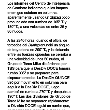
Los informes del Centro de Inteligencia
de Combate indicaron que los buques
enemigos estaban en columna,
aparentemente usando un zigzag poco
pronunciado con rumbos de 165° T. y
180° T., a una velocidad de entre 25 y
30 nudos.
A las 2340 horas, cuando el oficial de
torpedos del
Dunlap
anunció un ángulo
de trayectoria de 290° T., y la distancia
entre las fuerzas opuestas se cerraba a
una velocidad de unos 50 nudos, el
Grupo de Tarea Mike dio órdenes por
TBS para que la DesDiv DOCE tomara
rumbo 335° y se preparara para
disparar torpedos. La DesDiv QUINCE
viró por movimiento en columna para
seguir a la DesDiv DOCE, luego
cambió de rumbo a 270° T. y después a
190° T. Las dos divisiones del Grupo de
Tarea Mike se separaron rápidamente:
la División DOCE siguió un rumbo que,