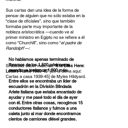
Sus cartas dan una idea de la forma de
pensar de alguien que no sólo estaba en la
“clase de oficiales”, sino que también
formaba parte muy importante de la
nobleza aristocrática —cuando ve al
primer ministro en Egipto no se refiere a él
como “Churchill”, sino como “
el padre de
Randolph
”—:
No habíamos apenas terminado de
librarnos de los 1,500 prisioneros
Si deseas saber más, lee “
It Is Bliss Here:
cuando ya teníamos 1,500 más.
Letters Home 1939-45
” [Es la dicha aquí:
Cartas a casa 1939-45] de Myles Hildyard.
Entre ellos se encontraba un líder de
escuadrón en la División Blindada
Ariete italiana que estaba encantado de
ayudar y me pasé todo el día de ayer
con él. Entre otras cosas, recogimos 15
conductores italianos y fuimos a una
caleta junto al mar donde encontramos
cientos de camiones diésel grandes.