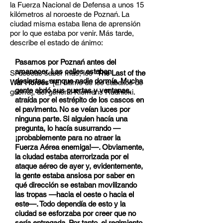
la Fuerza Nacional de Defensa a unos 15
kilómetros al noroeste de Poznań. La
ciudad misma estaba llena de aprensión
por lo que estaba por venir. Más tarde,
describe el estado de ánimo:
Pasamos por Poznań antes del
amanecer. Las calles estaban
Si deseas saber más, lee “
The Last of the
desiertas, aunque nadie dormía. Mucha
War Horses
” [El último de los caballos de
gente abrió sus puertas y ventanas,
guerra], del general Klemens Rudnicki.
atraída por el estrépito de los cascos en
el pavimento. No se veían luces por
ninguna parte. Si alguien hacía una
pregunta, lo hacía susurrando —
¡probablemente para no atraer la
Fuerza Aérea enemiga!—. Obviamente,
la ciudad estaba aterrorizada por el
ataque aéreo de ayer y, evidentemente,
la gente estaba ansiosa por saber en
qué dirección se estaban movilizando
las tropas —hacia el oeste o hacia el
este—. Todo dependía de esto y la
ciudad se esforzaba por creer que no
sería entregada. Por tanto, el regimiento