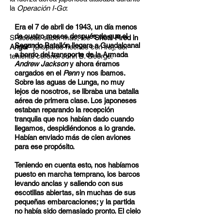
la
Operación I-Go
:
Era el 7 de abril de 1943, un día menos
de cuatro meses después de que el
Si deseas saber más, lee
“
Shots Fired in
Segundo Batallón llegara a Guadalcanal
Anger
”
[Disparos hechos con ira], del
a bordo del transporte de la Armada
teniente coronel John B. George.
Andrew Jackson
y ahora éramos
cargados en el
Penn
y nos íbamos.
Sobre las aguas de Lunga, no muy
lejos de nosotros, se libraba una batalla
aérea de primera clase. Los japoneses
estaban reparando la recepción
tranquila que nos habían dado cuando
llegamos, despidiéndonos a lo grande.
Habían enviado más de cien aviones
para ese propósito.
Teniendo en cuenta esto, nos habíamos
puesto en marcha temprano, los barcos
levando anclas y saliendo con sus
escotillas abiertas, sin muchas de sus
pequeñas embarcaciones; y la partida
no había sido demasiado pronto. El cielo