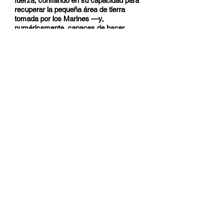
fuerza, confiando en su capacidad para
recuperar la pequeña área de tierra
tomada por los Marines —y,
numéricamente, capaces de hacer
justamente eso—.
Ahora nos íbamos; la fuerza japonesa
había sido completamente destruida, su
mando había decidido oportunamente
tratar de extraer las fuerzas
remanentes de la isla y ahora había
poca esperanza japonesa de recuperar
el territorio perdido.