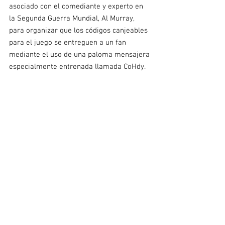
asociado con el comediante y experto en 
la Segunda Guerra Mundial, Al Murray, 
para organizar que los códigos canjeables 
para el juego se entreguen a un fan 
mediante el uso de una paloma mensajera 
especialmente entrenada llamada CoHdy.
Durante la Primera y la Segunda Guerra 
Mundial, las criaturas emplumadas, a 
veces llamadas palomas de guerra, se 
utilizaron para enviar mensajes militares 
debido a su capacidad de localización, 
velocidad y altitud.
Y ahora, con la ayuda de 
Birds for Film
, 
que ha entrenado animales para cine y 
televisión, este método de comunicación 
se utilizará nuevamente, asegurando que 
el "mayor fanático" de la franquicia de 