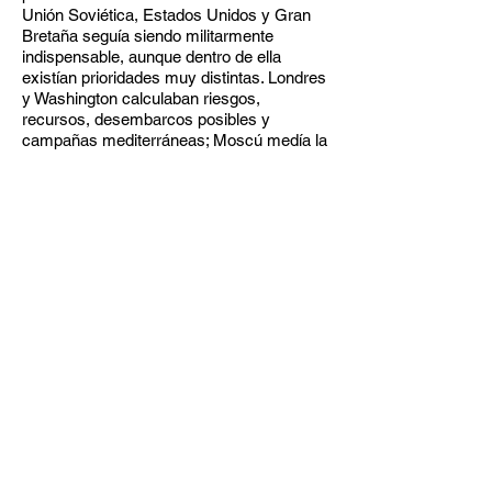
Unión Soviética, Estados Unidos y Gran
Bretaña seguía siendo militarmente
indispensable, aunque dentro de ella
existían prioridades muy distintas. Londres
y Washington calculaban riesgos,
recursos, desembarcos posibles y
campañas mediterráneas; Moscú medía la
demora en divisiones alemanas que
seguían combatiendo en el frente oriental.
La tensión no desaparecería. Stalin
seguiría insistiendo en que el segundo
frente debía abrirse cuanto antes, mientras
Roosevelt y Churchill intentaban equilibrar
promesas políticas, limitaciones militares y
desacuerdos estratégicos. El 11 de junio
de 1943 quedó así como una fecha de
fricción dentro de la cooperación aliada: no
una crisis pública, sino una carta severa,
escrita desde una guerra que para la Unión
Soviética seguía siendo inmediata,
gigantesca y devastadora.