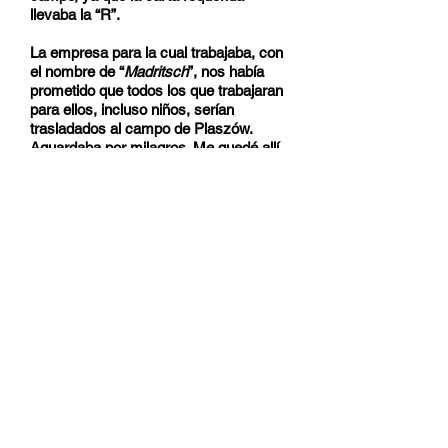
llevaba la “R”.
La empresa para la cual trabajaba, con
el nombre de “
Madritsch
”, nos había
prometido que todos los que trabajaran
para ellos, incluso niños, serían
trasladados al campo de Plaszów.
Aguardaba por milagros. Me quedé allí
esperando un domingo entero, pero en
lugar de ver la llegada de personas
vivas, lo que veía era la llegada de
plataformas cubiertas de caucho que
traían enormes montones de
cadáveres, cuerpos desnudos. Estos
montones eran, en algunos casos, muy
altos; traté de identificar a cualquiera;
esto fue en vano, ya que los cadáveres
fueron masacrados en un terrible
estado irreconocible.