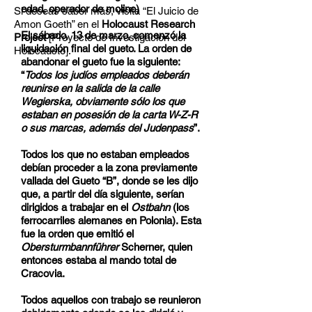
edad, operador de molino)
Si deseas saber más, visita “El Juicio de
Amon Goeth” en el
Holocaust Research
El sábado, 13 de marzo, comenzó la
Project
[Proyecto de Investigación del
liquidación final del gueto. La orden de
Holocausto].
abandonar el gueto fue la siguiente:
“
Todos los judíos empleados deberán
reunirse en la salida de la calle
Wegierska, obviamente sólo los que
estaban en posesión de la carta W-Z-R
o sus marcas, además del Judenpass
”.
Todos los que no estaban empleados
debían proceder a la zona previamente
vallada del Gueto “B”, donde se les dijo
que, a partir del día siguiente, serían
dirigidos a trabajar en el
Ostbahn
(los
ferrocarriles alemanes en Polonia). Esta
fue la orden que emitió el
Obersturmbannführer
Scherner, quien
entonces estaba al mando total de
Cracovia.
Todos aquellos con trabajo se reunieron