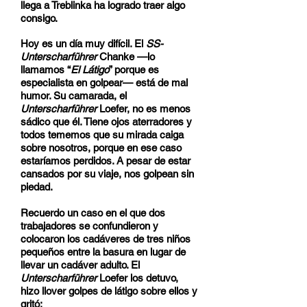
llega a Treblinka ha logrado traer algo
consigo.
Hoy es un día muy difícil. El
SS-
Unterscharführer
Chanke —lo
llamamos “
El Látigo
” porque es
especialista en golpear— está de mal
humor. Su camarada, el
Unterscharführer
Loefer, no es menos
sádico que él. Tiene ojos aterradores y
todos tememos que su mirada caiga
sobre nosotros, porque en ese caso
estaríamos perdidos. A pesar de estar
cansados por su viaje, nos golpean sin
piedad.
Recuerdo un caso en el que dos
trabajadores se confundieron y
colocaron los cadáveres de tres niños
pequeños entre la basura en lugar de
llevar un cadáver adulto. El
Unterscharführer
Loefer los detuvo,
hizo llover golpes de látigo sobre ellos y
gritó: