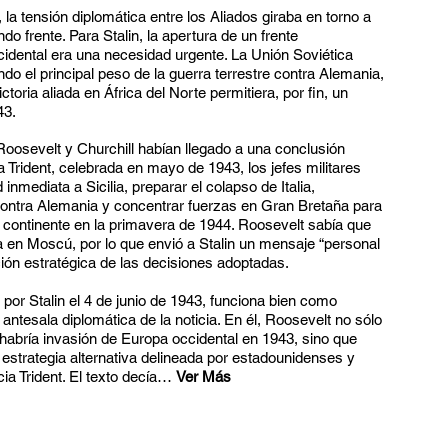
la tensión diplomática entre los Aliados giraba en torno a
do frente. Para Stalin, la apertura de un frente
dental era una necesidad urgente. La Unión Soviética
do el principal peso de la guerra terrestre contra Alemania,
ctoria aliada en África del Norte permitiera, por fin, un
43.
oosevelt y Churchill habían llegado a una conclusión
a Trident, celebrada en mayo de 1943, los jefes militares
inmediata a Sicilia, preparar el colapso de Italia,
 contra Alemania y concentrar fuerzas en Gran Bretaña para
l continente en la primavera de 1944. Roosevelt sabía que
a en Moscú, por lo que envió a Stalin un mensaje “personal
ión estratégica de las decisiones adoptadas.
 por Stalin el 4 de junio de 1943, funciona bien como
 antesala diplomática de la noticia. En él, Roosevelt no sólo
 habría invasión de Europa occidental en 1943, sino que
 estrategia alternativa delineada por estadounidenses y
ia Trident. El texto decía
…
Ver Más