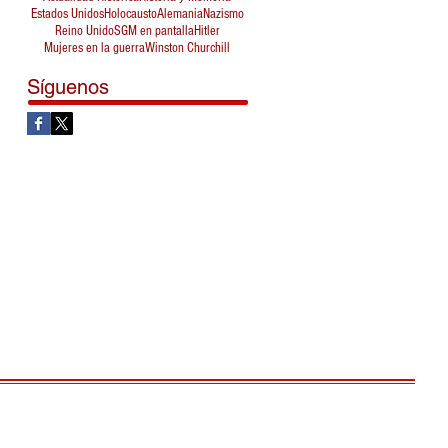
Estados Unidos
Holocausto
Alemania
Nazismo
Reino Unido
SGM en pantalla
Hitler
Mujeres en la guerra
Winston Churchill
Síguenos