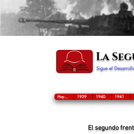
La Se
Sigue el Desarrol
Hoy...
1939
1940
1941
El segundo fren