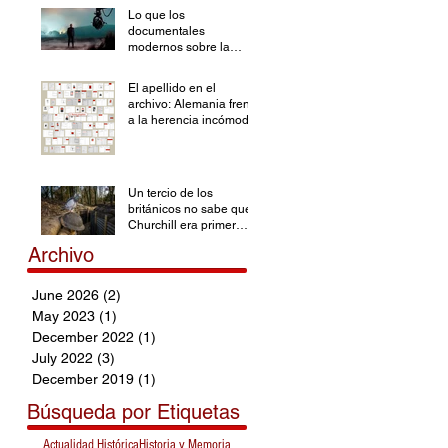
Lo que los
documentales
modernos sobre la
Segunda Guerra
Mundial han olvidado
El apellido en el
archivo: Alemania frente
a la herencia incómoda
Un tercio de los
británicos no sabe que
Churchill era primer
ministro durante la SGM
Archivo
June 2026
(2)
2 posts
May 2023
(1)
1 post
December 2022
(1)
1 post
July 2022
(3)
3 posts
December 2019
(1)
1 post
Búsqueda por Etiquetas
Actualidad Histórica
Historia y Memoria