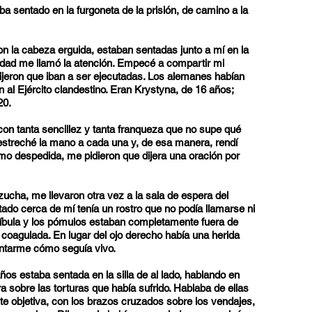
a sentado en la furgoneta de la prisión, de camino a la
n la cabeza erguida, estaban sentadas junto a mí en la
nidad me llamó la atención. Empecé a compartir mi
dijeron que iban a ser ejecutadas. Los alemanes habían
 al Ejército clandestino. Eran Krystyna, de 16 años;
20.
on tanta sencillez y tanta franqueza que no supe qué
 estreché la mano a cada una y, de esa manera, rendí
mo despedida, me pidieron que dijera una oración por
ucha, me llevaron otra vez a la sala de espera del
ado cerca de mí tenía un rostro que no podía llamarse ni
íbula y los pómulos estaban completamente fuera de
 coagulada. En lugar del ojo derecho había una herida
untarme cómo seguía vivo.
ños estaba sentada en la silla de al lado, hablando en
sobre las torturas que había sufrido. Hablaba de ellas
 objetiva, con los brazos cruzados sobre los vendajes,