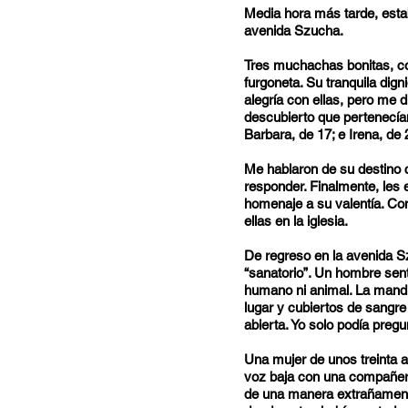
Media hora más tarde, estab
avenida Szucha.
Tres muchachas bonitas, co
furgoneta. Su tranquila dig
alegría con ellas, pero me 
descubierto que pertenecían
Barbara, de 17; e Irena, de 
Me hablaron de su destino c
responder. Finalmente, les
homenaje a su valentía. Co
ellas en la iglesia.
De regreso en la avenida Sz
“sanatorio”. Un hombre sent
humano ni animal. La mand
lugar y cubiertos de sangre
abierta. Yo solo podía preg
Una mujer de unos treinta a
voz baja con una compañera 
de una manera extrañamente