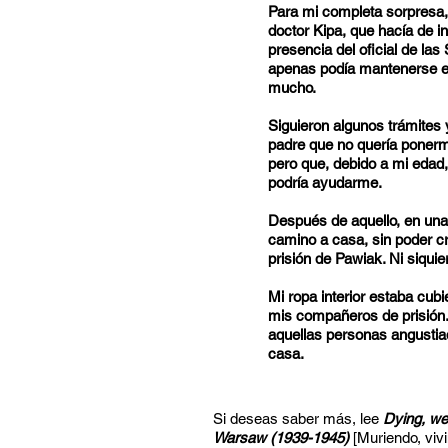
Para mi completa sorpresa, v
doctor Kipa, que hacía de in
presencia del oficial de las
apenas podía mantenerse en
mucho.
Siguieron algunos trámites 
padre que no quería ponerme
pero que, debido a mi edad,
podría ayudarme.
Después de aquello, en una
camino a casa, sin poder cr
prisión de Pawiak. Ni siquie
Mi ropa interior estaba cub
mis compañeros de prisión.
aquellas personas angustiad
casa.
Si deseas saber más, lee
Dying, we
Warsaw (1939-1945)
[Muriendo, vivi