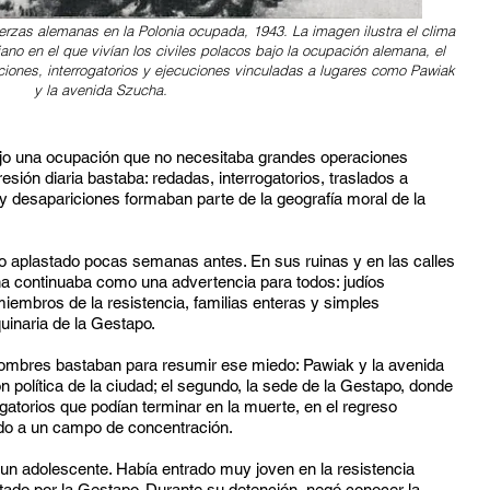
erzas alemanas en la Polonia ocupada, 1943. La imagen ilustra el clima
diano en el que vivían los civiles polacos bajo la ocupación alemana, el
iones, interrogatorios y ejecuciones vinculadas a lugares como Pawiak
y la avenida Szucha.
bajo una ocupación que no necesitaba grandes operaciones
resión diaria bastaba: redadas, interrogatorios, traslados a
 y desapariciones formaban parte de la geografía moral de la
do aplastado pocas semanas antes. En sus ruinas y en las calles
na continuaba como una advertencia para todos: judíos
iembros de la resistencia, familias enteras y simples
inaria de la Gestapo.
nombres bastaban para resumir ese miedo: Pawiak y la avenida
ón política de la ciudad; el segundo, la sede de la Gestapo, donde
ogatorios que podían terminar en la muerte, en el regreso
ado a un campo de concentración.
 un adolescente. Había entrado muy joven en la resistencia
stado por la Gestapo. Durante su detención, negó conocer la