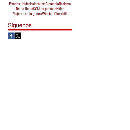
Estados Unidos
Holocausto
Alemania
Nazismo
Reino Unido
SGM en pantalla
Hitler
Mujeres en la guerra
Winston Churchill
Síguenos