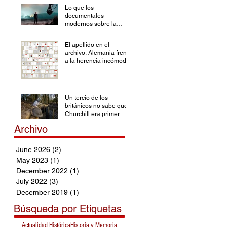
Lo que los
documentales
modernos sobre la
Segunda Guerra
Mundial han olvidado
El apellido en el
archivo: Alemania frente
a la herencia incómoda
Un tercio de los
británicos no sabe que
Churchill era primer
ministro durante la SGM
Archivo
June 2026
(2)
2 posts
May 2023
(1)
1 post
December 2022
(1)
1 post
July 2022
(3)
3 posts
December 2019
(1)
1 post
Búsqueda por Etiquetas
Actualidad Histórica
Historia y Memoria