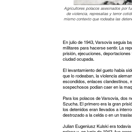
Agricultores polacos asesinados por fu
de violencia, represalias y terror coti
mismo contexto que rodeaba las detenc
En julio de 1943, Varsovia seguía 
militares para hacerse sentir. La rep
prisión, ejecuciones, deportaciones
ciudad ocupada.
El levantamiento del gueto había si
que lo rodeaban, la violencia alema
escondidos, enlaces clandestinos, m
sospechosos podían caer en la maqu
Para los polacos de Varsovia, dos 
Szucha. El primero era la gran prisi
los detenidos eran llevados a interr
destrozado a la celda o en un trasl
Julian Eugeniusz Kulski era todavía
polaca y, en junio de 1943, fue arre