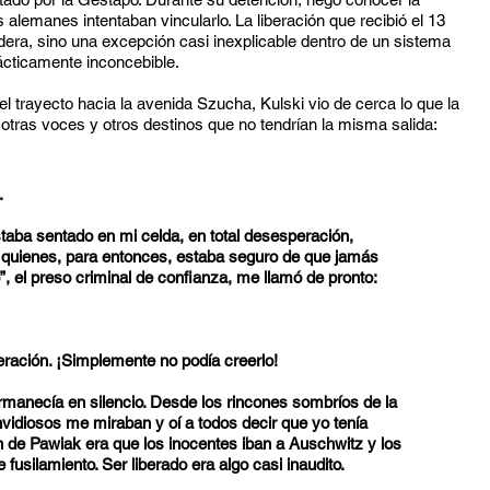
s alemanes intentaban vincularlo. La liberación que recibió el 13
adera, sino una excepción casi inexplicable dentro de un sistema
rácticamente inconcebible.
n el trayecto hacia la avenida Szucha, Kulski vio de cerca lo que la
otras voces y otros destinos que no tendrían la misma salida
:
.
taba sentado en mi celda, en total desesperación,
quienes, para entonces, estaba seguro de que jamás
o”, el preso criminal de confianza, me llamó de pronto:
beración. ¡Simplemente no podía creerlo!
rmanecía en silencio. Desde los rincones sombríos de la
envidiosos me miraban y oí a todos decir que yo tenía
ión de Pawiak era que los inocentes iban a Auschwitz y los
 fusilamiento. Ser liberado era algo casi inaudito.