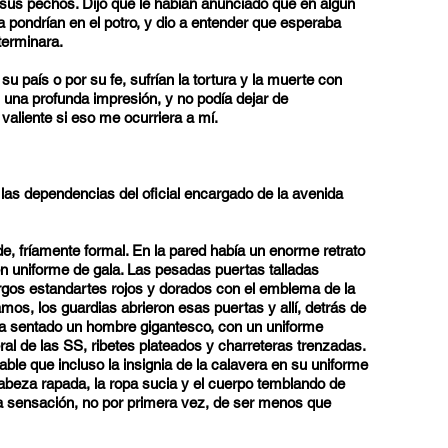
sus pechos. Dijo que le habían anunciado que en algún
a pondrían en el potro, y dio a entender que esperaba
terminara.
u país o por su fe, sufrían la tortura y la muerte con
 una profunda impresión, y no podía dejar de
valiente si eso me ocurriera a mí.
 las dependencias del oficial encargado de la avenida
e, fríamente formal. En la pared había un enorme retrato
en uniforme de gala. Las pesadas puertas talladas
rgos estandartes rojos y dorados con el emblema de la
s, los guardias abrieron esas puertas y allí, detrás de
ba sentado un hombre gigantesco, con un uniforme
ral de las SS, ribetes plateados y charreteras trenzadas.
able que incluso la insignia de la calavera en su uniforme
abeza rapada, la ropa sucia y el cuerpo temblando de
a sensación, no por primera vez, de ser menos que