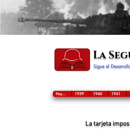
La Se
Sigue el Desarrol
Hoy...
1939
1940
1941
La tarjeta impos