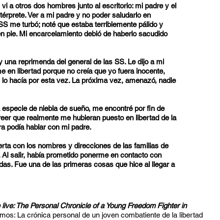
i a otros dos hombres junto al escritorio: mi padre y el
térprete. Ver a mi padre y no poder saludarlo en
 SS me turbó; noté que estaba terriblemente pálido y
 pie. Mi encarcelamiento debió de haberlo sacudido
y una reprimenda del general de las SS. Le dijo a mi
 en libertad porque no creía que yo fuera inocente,
 lo hacía por esta vez. La próxima vez, amenazó, nadie
 especie de niebla de sueño, me encontré por fin de
eer que realmente me hubieran puesto en libertad de la
ra podía hablar con mi padre.
ierta con los nombres y direcciones de las familias de
 Al salir, había prometido ponerme en contacto con
as. Fue una de las primeras cosas que hice al llegar a
 live: The Personal Chronicle of a Young Freedom Fighter in
mos: La crónica personal de un joven combatiente de la libertad