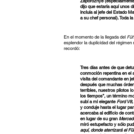
Zaporozhye (especialmente
dijo que estaría aquí unos d
incluía al jefe del Estado M
a su chef personal). Toda l
En el momento de la llegada del
Füh
esplendor la duplicidad del régimen
recordó:
Tres días antes de que det
conmoción repentina en el
visita del comandante en je
después que muchas órdene
terribles, nuestros pilotos 
los tiempos”, un término mo
subí a mi elegante
Ford V8
,
y conduje hasta el lugar par
acercaba al edificio de cont
en lugar de su gran
Merced
miró estupefacto y sólo pudo
aquí, donde aterrizará el F