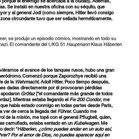
 porque el enemigo se acercaba a la ciudad). Además,
ías. Se instaló en nuestra oficina con su séquito, que
ayor y al general Jodl (como siempre, Hitler llevó consigo
a zona circundante tuvo que ser sellada herméticamente.
rer
, se produjo un episodio cómico, mostrando en todo su
 nazi. El comandante del I./KG 51
Hauptmann
Klaus Häberlen
uviéramos el avance de los tanques rusos, hubo una gran
 aeródromo. Comenzó porque Zaporozhye recibió una
fe de la
Wehrmacht
, Adolf Hitler. Poco tiempo después,
s dadas directamente por él provocaran pérdidas
lo apodaron
Gröfaz
[“el comandante más grande de todos
rdaz]. Mientras estaba llegando el
Fw 200 Condor
, me
 que había estado conmigo en todas partes desde París,
a ver de cerca la llegada del
Führer
. Cuando me
rol de la misión, me topé con el general Pflugbeil, quien,
es
camuflado, estaba sentado en un
Kubelwagen
. Me
 decir: “
Häberlen, ¿cómo puedes andar en un auto así,
ührer? Por el amor de Dios, no puedes aparecer aquí en