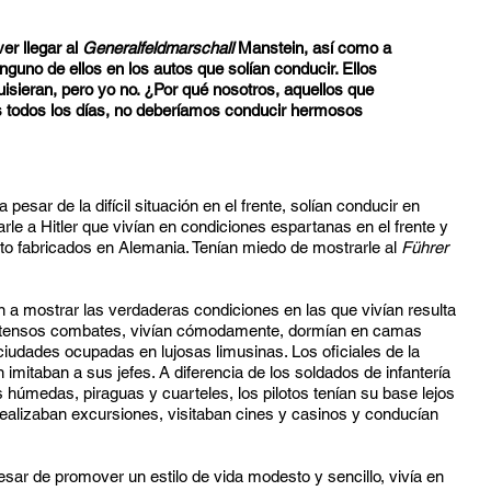
er llegar al
Generalfeldmarschall
Manstein, así como a
inguno de ellos en los autos que solían conducir. Ellos
uisieran, pero yo no. ¿Por qué nosotros, aquellos que
 todos los días, no deberíamos conducir hermosos
pesar de la difícil situación en el frente, solían conducir en
le a Hitler que vivían en condiciones espartanas en el frente y
ito fabricados en Alemania. Tenían miedo de mostrarle al
Führer
n a mostrar las verdaderas condiciones en las que vivían resulta
 intensos combates, vivían cómodamente, dormían en camas
ciudades ocupadas en lujosas limusinas. Los oficiales de la
n imitaban a sus jefes. A diferencia de los soldados de infantería
s húmedas, piraguas y cuarteles, los pilotos tenían su base lejos
s realizaban excursiones, visitaban cines y casinos y conducían
pesar de promover un estilo de vida modesto y sencillo, vivía en