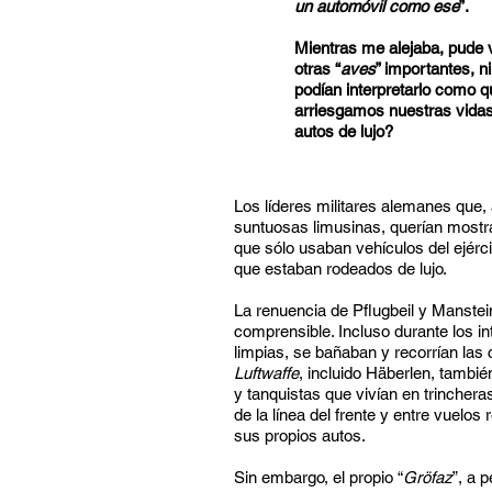
un automóvil como ese
”.
Mientras me alejaba, pude v
otras “
aves
” importantes, n
podían interpretarlo como q
arriesgamos nuestras vidas
autos de lujo?
Los líderes militares alemanes que, a 
suntuosas limusinas, querían mostrar
que sólo usaban vehículos del ejérc
que estaban rodeados de lujo.
La renuencia de Pflugbeil y Manstei
comprensible. Incluso durante los
limpias, se bañaban y recorrían las 
Luftwaffe
, incluido Häberlen, tambié
y tanquistas que vivían en trinchera
de la línea del frente y entre vuelo
sus propios autos.
Sin embargo, el propio “
Gröfaz
”, a 