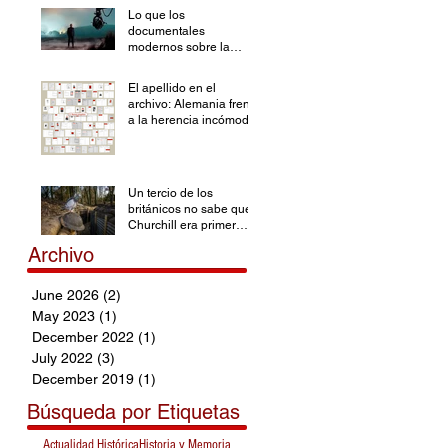
Lo que los
documentales
modernos sobre la
Segunda Guerra
Mundial han olvidado
El apellido en el
archivo: Alemania frente
a la herencia incómoda
Un tercio de los
británicos no sabe que
Churchill era primer
ministro durante la SGM
Archivo
June 2026
(2)
2 posts
May 2023
(1)
1 post
December 2022
(1)
1 post
July 2022
(3)
3 posts
December 2019
(1)
1 post
Búsqueda por Etiquetas
Actualidad Histórica
Historia y Memoria