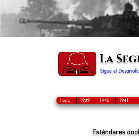
La Se
Sigue el Desarrol
Hoy...
1939
1940
1941
Estándares dobl