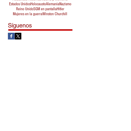
Estados Unidos
Holocausto
Alemania
Nazismo
Reino Unido
SGM en pantalla
Hitler
Mujeres en la guerra
Winston Churchill
Síguenos