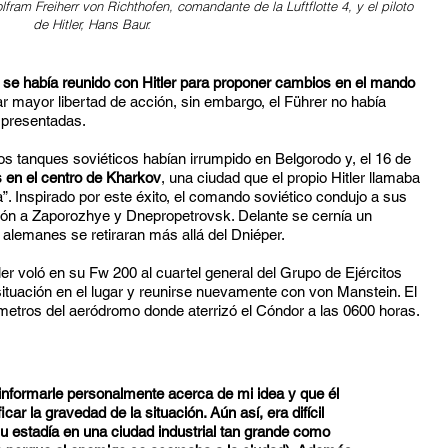
ram Freiherr von Richthofen, comandante de la Luftflotte 4, y el piloto
de Hitler, Hans Baur.
se había reunido con Hitler para proponer cambios en el mando
itar mayor libertad de acción, sin embargo, el Führer no había
 presentadas.
s tanques soviéticos habían irrumpido en Belgorodo y, el 16 de
s en el centro de Kharkov
, una ciudad que el propio Hitler llamaba
”. Inspirado por este éxito, el comando soviético condujo a sus
ión a Zaporozhye y Dnepropetrovsk. Delante se cernía un
s alemanes se retiraran más allá del Dniéper.
ler voló en su Fw 200 al cuartel general del Grupo de Ejércitos
ituación en el lugar y reunirse nuevamente con von Manstein. El
ómetros del aeródromo donde aterrizó el Cóndor a las 0600 horas.
informarle personalmente acerca de mi idea y que él
car la gravedad de la situación. Aún así, era difícil
su estadía en una ciudad industrial tan grande como