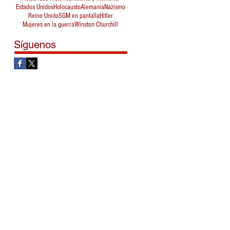
Estados Unidos
Holocausto
Alemania
Nazismo
Reino Unido
SGM en pantalla
Hitler
Mujeres en la guerra
Winston Churchill
Síguenos