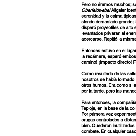
Pero no éramos muchos; so
Oberfeldwebel
Allgaier iden
serenidad y la calma típicas
siendo demasiado grande; l
disparó proyectiles de alto e
levantados privaran al enem
acercarse. Repitió la mism
Entonces estuvo en el lugar
la recámara, esperó emboscad
camino! ¡Impacto directo! F
Como resultado de las sali
nosotros se había formado 
otros humos. Era como si el 
por la tarde, pero las mane
Para entonces, la compañía 
Teploje, en la base de la c
Por primera vez experimen
orugas controlados a distan
bien. Quedaron inutilizado
combate. En cualquier caso, 