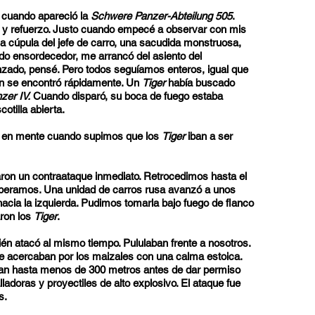
 cuando apareció la
Schwere Panzer-Abteilung 505
.
 y refuerzo. Justo cuando empecé a observar con mis
a cúpula del jefe de carro, una sacudida monstruosa,
o ensordecedor, me arrancó del asiento del
ado, pensé. Pero todos seguíamos enteros, igual que
ión se encontró rápidamente. Un
Tiger
había buscado
zer IV.
Cuando disparó, su boca de fuego estaba
otilla abierta.
s en mente cuando supimos que los
Tiger
iban a ser
zaron un contraataque inmediato. Retrocedimos hasta el
speramos. Una unidad de carros rusa avanzó a unos
acia la izquierda. Pudimos tomarla bajo fuego de flanco
aron los
Tiger
.
bién atacó al mismo tiempo. Pululaban frente a nosotros.
 se acercaban por los maizales con una calma estoica.
n hasta menos de 300 metros antes de dar permiso
ladoras y proyectiles de alto explosivo. El ataque fue
s.