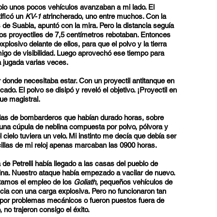
lo unos pocos vehículos avanzaban a mi lado. El
tificó un
KV-1
atrincherado, uno entre muchos. Con la
 de Suabia, apuntó con la mira. Pero la distancia seguía
os proyectiles de 7,5 centímetros rebotaban. Entonces
xplosivo delante de ellos, para que el polvo y la tierra
igo de visibilidad. Luego aprovechó ese tiempo para
a jugada varias veces.
 donde necesitaba estar. Con un proyectil antitanque en
o. El polvo se disipó y reveló el objetivo. ¡Proyectil en
ue magistral.
das de bombarderos que habían durado horas, sobre
una cúpula de neblina compuesta por polvo, pólvora y
cielo tuviera un velo. Mi instinto me decía que debía ser
cillas de mi reloj apenas marcaban las 0900 horas.
de Petrelli había llegado a las casas del pueblo de
olina. Nuestro ataque había empezado a vacilar de nuevo.
tamos el empleo de los
Goliath
, pequeños vehículos de
cia con una carga explosiva. Pero no funcionaron tan
s por problemas mecánicos o fueron puestos fuera de
no trajeron consigo el éxito.