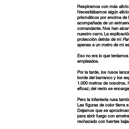
Respiramos con más alivio
Necesitábamos algún alivio
prismáticos por encima de l
acompañada de un estruend
comandante. Nos han alcanz
nuestro carro. La explicac
protección detrás de mi
Pan
apenas a un metro de mi esc
Eso no era lo que teníamo
empleados.
Por la tarde, los rusos lan
borde del barranco y los e
1.000 metros de nosotros, h
eficaz; del resto se encarg
Pero la infantería rusa tam
Las figuras de color tierra
Dejamos que se aproximara
para abrir fuego con ametral
rechazado con fuertes baja