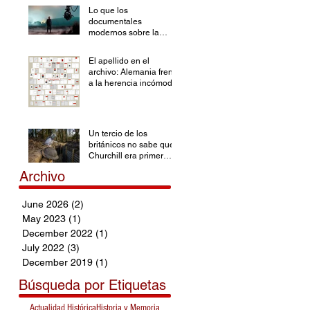
Lo que los
documentales
modernos sobre la
Segunda Guerra
Mundial han olvidado
El apellido en el
archivo: Alemania frente
a la herencia incómoda
Un tercio de los
británicos no sabe que
Churchill era primer
ministro durante la SGM
Archivo
June 2026
(2)
2 posts
May 2023
(1)
1 post
December 2022
(1)
1 post
July 2022
(3)
3 posts
December 2019
(1)
1 post
Búsqueda por Etiquetas
Actualidad Histórica
Historia y Memoria