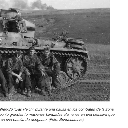
Waffen-SS “Das Reich” durante una pausa en los combates de la zona
 reunió grandes formaciones blindadas alemanas en una ofensiva que
ó en una batalla de desgaste. (Foto: Bundesarchiv).