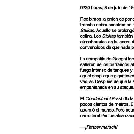
0230 horas, 8 de julio de 19
Recibimos la orden de poner
tronaba sobre nosotros en 
Stukas
. Aquello se prolong
colina. Los
Stukas
también a
atrincherados en la ladera 
convencidos de que nada po
La compañía de Geoghi tomó
salieron de los barrancos 
fuego intenso de tanques 
aquel despliegue gigantesc
vacilar. Después de que la
empantanada en su ataque, 
El
Oberleutnant
Prast dio l
pocos cientos de metros. E
asumió el mando. Pero aque
carro también fue alcanzad
—
¡Panzer marsch!