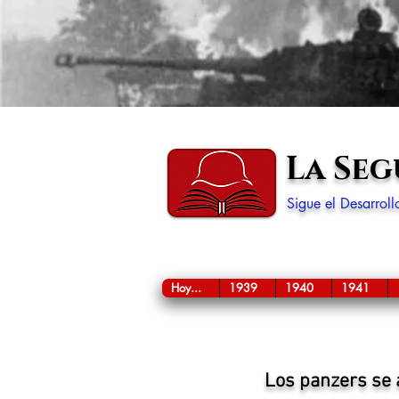
La Se
Sigue el Desarrol
Hoy...
1939
1940
1941
Los panzers se 