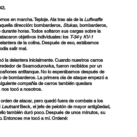
43.
nos en marcha. Teploje. Ala tras ala de la
Luftwaffe
aquella dirección: bombarderos,
Stukas
, bombarderos,
ó durante horas. Todos soltaron sus cargas sobre la
tacaron objetivos individuales: los
T-34
y
KV-1
delantera de la colina. Después de eso, estábamos
día salir mal.
 la delantera inicialmente. Cuando nuestros carros
alrededor de Ssamodurowka, fueron recibidos por un
y cañones antitanque. No lo esperábamos después de
o de bombarderos. La primera ola de ataque empezó a
 siguiente compañía de carros también quedara
nos tocó a nosotros.
a orden de atacar, pero quedó fuera de combate a los
l
Leutnant
Beck, el jefe de pelotón de mayor antigüedad,
llo también duró poco. Después de unos minutos, su
o. Entonces me tocó a mí. Ordené: