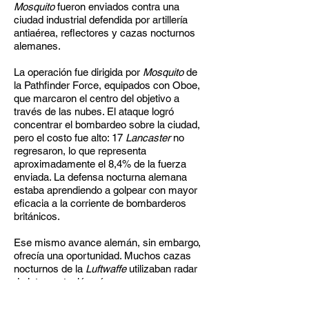
Mosquito
fueron enviados contra una
ciudad industrial defendida por artillería
antiaérea, reflectores y cazas nocturnos
alemanes.
La operación fue dirigida por
Mosquito
de
la Pathfinder Force, equipados con Oboe,
que marcaron el centro del objetivo a
través de las nubes. El ataque logró
concentrar el bombardeo sobre la ciudad,
pero el costo fue alto: 17
Lancaster
no
regresaron, lo que representa
aproximadamente el 8,4% de la fuerza
enviada. La defensa nocturna alemana
estaba aprendiendo a golpear con mayor
eficacia a la corriente de bombarderos
británicos.
Ese mismo avance alemán, sin embargo,
ofrecía una oportunidad. Muchos cazas
nocturnos de la
Luftwaffe
utilizaban radar
de interceptación aérea para acercarse a
los bombarderos.
Si los británicos podían
detectar esas emisiones
, también podían