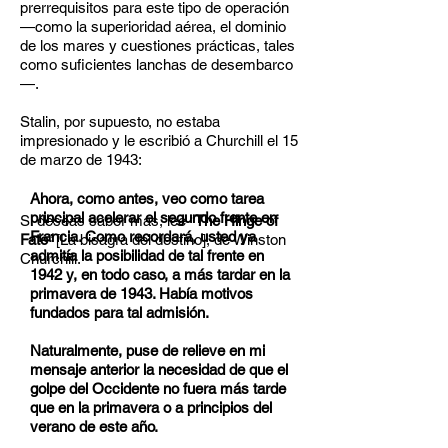
prerrequisitos para este tipo de operación
—como la superioridad aérea, el dominio
de los mares y cuestiones prácticas, tales
como suficientes lanchas de desembarco
—.
Stalin, por supuesto, no estaba
impresionado y le escribió a Churchill el 15
de marzo de 1943:
Ahora, como antes, veo como tarea
principal acelerar el segundo frente en
Si deseas saber más, lee “
The Hinge of
Francia. Como recordará, usted ya
Fate
” [La bisagra del destino], de Winston
admitía la posibilidad de tal frente en
Churchill.
1942 y, en todo caso, a más tardar en la
primavera de 1943. Había motivos
fundados para tal admisión.
Naturalmente, puse de relieve en mi
mensaje anterior la necesidad de que el
golpe del Occidente no fuera más tarde
que en la primavera o a principios del
verano de este año.