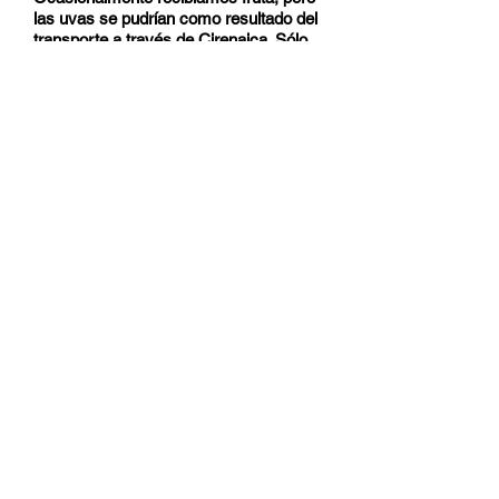
las uvas se pudrían como resultado del
transporte a través de Cirenaica. Sólo
los melones podían comerse.
Dos miembros de la tripulación de un
tanque Crusader escriben a casa antes de