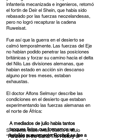
infantería mecanizada e ingenieros, retomó
el fortín de Deir el Shein, que había sido
rebasado por las fuerzas neozelandesas,
pero no logró recapturar la cadena
Ruweisat.
Fue así que la guerra en el desierto se
calmó temporalmente. Las fuerzas del Eje
no habían podido penetrar las posiciones
británicas y forzar su camino hacia el delta
del Nilo. Las divisiones alemanas, que
habían estado en acción sin descanso
alguno por tres meses, estaban
exhaustas.
El doctor Alfons Selmayr describe las
condiciones en el desierto que estaban
experimentando las fuerzas alemanas en
el norte de África:
A mediados de julio había tantos
tanques listos que formamos un
Si deseas saber más, busca el título
batallón nuevamente. Rocholl se fue a
“
Panzers in the Sand: The History of