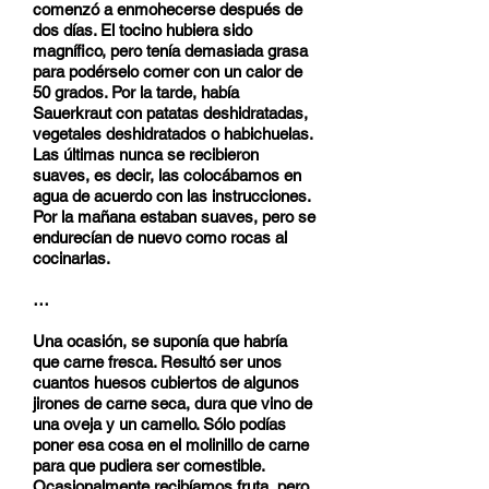
comenzó a enmohecerse después de
dos días. El tocino hubiera sido
magnífico, pero tenía demasiada grasa
para podérselo comer con un calor de
50 grados. Por la tarde, había
Sauerkraut con patatas deshidratadas,
vegetales deshidratados o habichuelas.
Las últimas nunca se recibieron
suaves, es decir, las colocábamos en
agua de acuerdo con las instrucciones.
Por la mañana estaban suaves, pero se
endurecían de nuevo como rocas al
cocinarlas.
…
Una ocasión, se suponía que habría
que carne fresca. Resultó ser unos
cuantos huesos cubiertos de algunos
jirones de carne seca, dura que vino de
una oveja y un camello. Sólo podías
poner esa cosa en el molinillo de carne
para que pudiera ser comestible.
Ocasionalmente recibíamos fruta, pero