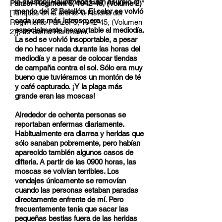
la división;
Hauptmann
Grün asumió el
Panzer-Regiment 5, 1942-45, (Volume 2)
”
mando del 2º Batallón. El calor se volvió
[Tanques en la arena: la historia del
cada vez más intenso; era
Regimiento Panzer 5, 1942-45, (Volumen
especialmente insoportable al mediodía.
2)], de Bernd Hartmann.
La sed se volvió insoportable, a pesar
de no hacer nada durante las horas del
mediodía y a pesar de colocar tiendas
de campaña contra el sol. Sólo era muy
bueno que tuviéramos un montón de té
y café capturado. ¡Y la plaga más
grande eran las moscas!
Alrededor de ochenta personas se
reportaban enfermas diariamente.
Habitualmente era diarrea y heridas que
sólo sanaban pobremente, pero habían
aparecido también algunos casos de
difteria. A partir de las 0900 horas, las
moscas se volvían terribles. Los
vendajes únicamente se removían
cuando las personas estaban paradas
directamente enfrente de mí. Pero
frecuentemente tenía que sacar las
pequeñas bestias fuera de las heridas