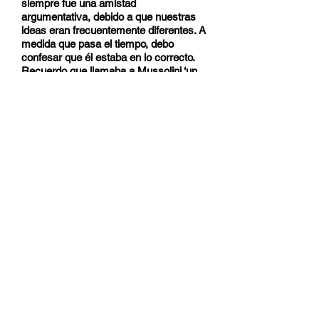
siempre fue una amistad
argumentativa, debido a que nuestras
ideas eran frecuentemente diferentes. A
medida que pasa el tiempo, debo
confesar que él estaba en lo correcto.
Recuerdo que llamaba a Mussolini ‘un
producto de la sífilis’ y acostumbraba a
objetar sus palabras. Me pregunto
ahora si este juicio de Mussolini no era
correcto o al menos muy cercano a la
verdad. El Duce ha decaído
intelectualmente y físicamente. Ya no
me atrae más. No es un hombre de
acción; él es presuntuoso y ambicioso
y espera sólo para ser admirado,
halagado y traicionado”.
Este es el aniversario de la muerte de
María, la querida, alma inolvidable.
Si deseas saber más, lee “
The Ciano
Diaries
1939-1943
” [Los diarios de Ciano