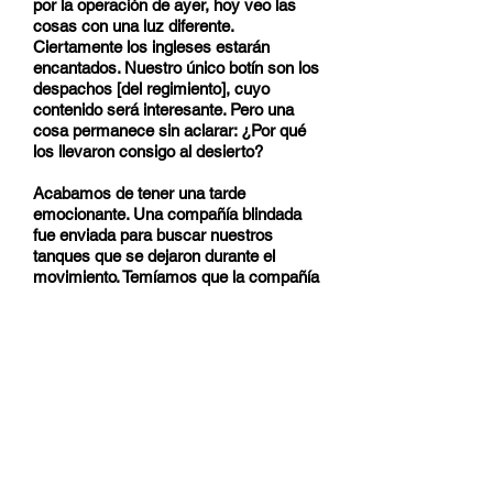
por la operación de ayer, hoy veo las
cosas con una luz diferente.
Ciertamente los ingleses estarán
encantados. Nuestro único botín son los
despachos [del regimiento], cuyo
contenido será interesante. Pero una
cosa permanece sin aclarar: ¿Por qué
los llevaron consigo al desierto?
Acabamos de tener una tarde
emocionante. Una compañía blindada
fue enviada para buscar nuestros
tanques que se dejaron durante el
movimiento. Temíamos que la compañía
hubiera sido sorprendida y capturada
por los ingleses. Después de nuestras
operaciones, los ingleses procedieron y
contraatacaron en la derecha y la
izquierda.
Nuestros aviones advirtieron al
comandante de la compañía que su
situación no era muy buena. Pero por
alguna razón desconocida, continuó