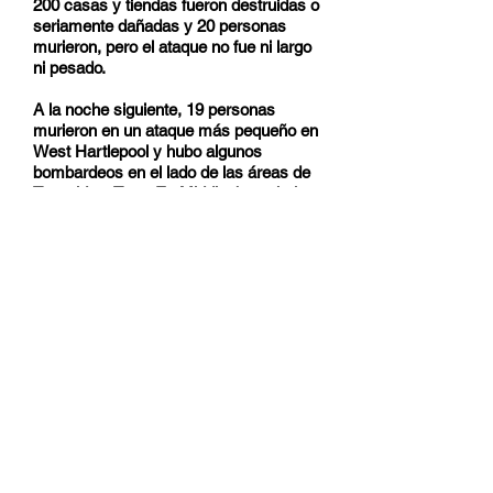
200 casas y tiendas fueron destruidas o
seriamente dañadas y 20 personas
murieron, pero el ataque no fue ni largo
ni pesado.
A la noche siguiente, 19 personas
murieron en un ataque más pequeño en
West Hartlepool y hubo algunos
bombardeos en el lado de las áreas de
Tyneside y Tees. En Middlesbrough, la
planta de eliminación de residuos de
acero de la Acerera Dorman Long fue
muy dañada y se piensa que la
producción se reducirá durante un
tiempo a una tercera parte.
El 17/18, la Escuela Militar del el Duque
de York en Dover fue dañada por el
fuego de artillería y el 19/20 talleres del
astillero Southern Railway en el puerto
de Dover resultaron gravemente
dañados por las bombas, mientras que
otros dañaron la cabecera en el muelle
de Wellington.