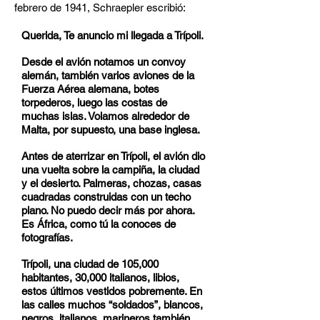
febrero de 1941, Schraepler escribió:
Querida, Te anuncio mi llegada a Trípoli.
Desde el avión notamos un convoy
alemán, también varios aviones de la
Fuerza Aérea alemana, botes
torpederos, luego las costas de
muchas islas. Volamos alrededor de
Malta, por supuesto, una base inglesa.
Antes de aterrizar en Trípoli, el avión dio
una vuelta sobre la campiña, la ciudad
y el desierto. Palmeras, chozas, casas
cuadradas construidas con un techo
plano. No puedo decir más por ahora.
Es África, como tú la conoces de
fotografías.
Trípoli, una ciudad de 105,000
habitantes, 30,000 italianos, libios,
estos últimos vestidos pobremente. En
las calles muchos “soldados”, blancos,
negros, italianos, marineros también,