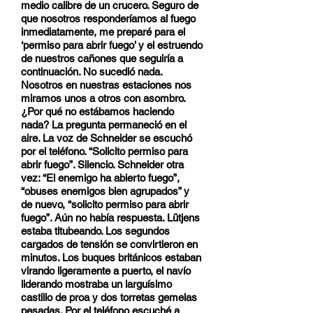
medio calibre de un crucero. Seguro de
que nosotros responderíamos al fuego
inmediatamente, me preparé para el
‘permiso para abrir fuego’ y el estruendo
de nuestros cañones que seguiría a
continuación. No sucedió nada.
Nosotros en nuestras estaciones nos
miramos unos a otros con asombro.
¿Por qué no estábamos haciendo
nada? La pregunta permaneció en el
aire. La voz de Schneider se escuchó
por el teléfono. “Solicito permiso para
abrir fuego”. Silencio. Schneider otra
vez: “El enemigo ha abierto fuego”,
“obuses enemigos bien agrupados” y
de nuevo, “solicito permiso para abrir
fuego”. Aún no había respuesta. Lütjens
estaba titubeando. Los segundos
cargados de tensión se convirtieron en
minutos. Los buques británicos estaban
virando ligeramente a puerto, el navío
liderando mostraba un larguísimo
castillo de proa y dos torretas gemelas
pesadas. Por el teléfono escuché a