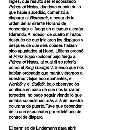
inglés, que resultó ser el acorazado
Prince of Wales
, dándose cuenta de lo
que había sucedido, comenzó a
disparar al
Bismarck
, a pesar de la
orden del almirante Holland de
concentrar el fuego en el buque alemán
liderando. Alrededor de cuatro minutos
después de que iniciaron los disparos y
después de que seis obuses habían
sido apuntados al Hood, Lütjens ordenó
al
Prinz Eugen
colocar bajo fuego al
Prince of Wales
, al cual él se refería
como el
King George V
. Siendo que nos
habían ordenado que mantuviéramos a
nuestros viejos acompañantes, el
Norfolk
y el
Suffolk
, bajo observación
continua en caso de que nos lanzaran
torpedos, no pude seguir viendo lo que
estaba sucediendo más allá de nuestra
columna de puerto. Tuve que depender
de lo que escuchaba por el teléfono de
control de disparo.
El permiso de Lindemann para abrir