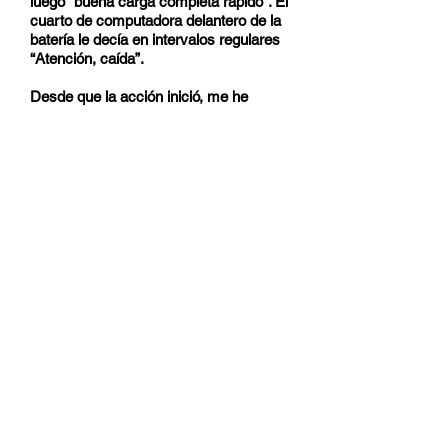
luego “buena carga completa rápido”. El
cuarto de computadora delantero de la
batería le decía en intervalos regulares
“Atención, caída”.
Desde que la acción inició, me he
estado preguntando si podría distinguir
el sonido de los proyectiles enemigos
impactándonos de nuestros propios
disparos –con todo el ruido que estaba
ocurriendo, eso no siempre es fácil-.
Después escuché a Schneider otra
vez: “¿Caray, fue eso un proyectil
fallido? Ese realmente se lo comió”. Por
el teléfono escuché un balbuceo de
voces cada vez más fuerte –parecía
como si algo sensacional estuviera a
punto de ocurrir, si no es que ya había
sucedido-. Convencido de que el
Suffolk
y el
Norfolk
nos dejarían en paz
al menos por unos minutos, le
encargué temporalmente la
observación del horizonte a través del
director de popa a uno de mis