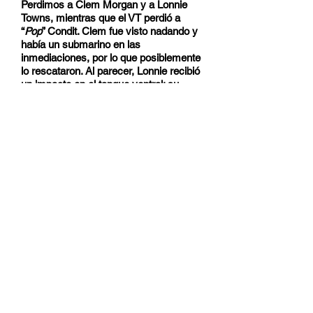
Perdimos a Clem Morgan y a Lonnie
Towns, mientras que el VT perdió a
“
Pop
” Condit. Clem fue visto nadando y
había un submarino en las
inmediaciones, por lo que posiblemente
lo rescataron. Al parecer, Lonnie recibió
un impacto en el tanque ventral; su
avión explotó y se precipitó
directamente hacia abajo.
Pop
fue
avistado junto a su tripulación, Kalberg
y Marshall, a unas cuarenta millas de la
isla.
Es lamentable que hayamos tenido que
perder a esos tres, porque todo había
sido pan comido; pero así son los
azares de la guerra. El almirante
Pownall tardó mucho en ponerse en
marcha para buscar a
Pop
y, cuando lo
hizo, no cubrió toda la distancia.
Bastardos.
Al caer la noche, todos estábamos
completamente agotados y, después de