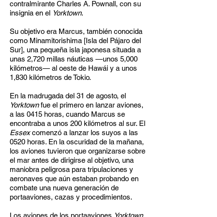
contralmirante Charles A. Pownall, con su
insignia en el
Yorktown
.
Su objetivo era Marcus, también conocida
como Minamitorishima [Isla del Pájaro del
Sur], una pequeña isla japonesa situada a
unas 2,720 millas náuticas —unos 5,000
kilómetros— al oeste de Hawái y a unos
1,830 kilómetros de Tokio.
En la madrugada del 31 de agosto, el
Yorktown
fue el primero en lanzar aviones,
a las 0415 horas, cuando Marcus se
encontraba a unos 200 kilómetros al sur. El
Essex
comenzó a lanzar los suyos a las
0520 horas. En la oscuridad de la mañana,
los aviones tuvieron que organizarse sobre
el mar antes de dirigirse al objetivo, una
maniobra peligrosa para tripulaciones y
aeronaves que aún estaban probando en
combate una nueva generación de
portaaviones, cazas y procedimientos.
Los aviones de los portaaviones
Yorktown
,