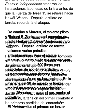
Essex
e
Independence
atacaron las
instalaciones japonesas de la isla antes de
que la Fuerza de Tarea 15 se retirara hacia
Hawái. Walter J. Deptula, artillero de
torreta, recordaría el ataque:
De camino a Marcus, el teniente piloto
Richard B. Zentmeyer; el operador de
Si deseas saber más, visita
Legiontown
,
radio Herbert C. “
Andy
” Anderson; y yo,
sección “
Marcus Island Strike - August
Walter J. Deptula, artillero de torreta,
1943
”.
volamos varias patrullas
antisubmarinas. Para el ataque a
Harry W. Harrison condujo a sus hombres
Marcus, nuestro avión fue cargado con
al combate sobre la isla Marcus. Su diario
cuatro bombas de 500 libras con
de guerra, en el que documentó su
espoletas de acción retardada,
servicio en el Escuadrón de Caza VF-5 y
programadas para detonar hasta 24
su posterior mando del VF-6, conserva
horas después de su lanzamiento. En la
otra impresión de la jornada: no la del
mañana del 30 de agosto, la fuerza
artillero que mira la isla desde el
Avenger
,
realizó un avance a alta velocidad —
sino la del piloto que espera su salida
unos 25 nudos— hacia el sur, rumbo al
desde el
Yorktown
, entre la oscuridad del
objetivo.
amanecer, la tensión del primer combate y
las primeras pérdidas del escuadrón:
El
Yorktown
fue el primero en lanzar