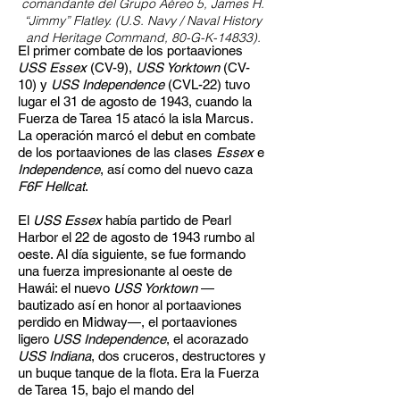
comandante del Grupo Aéreo 5, James H.
“Jimmy” Flatley. (U.S. Navy / Naval History
and Heritage Command, 80-G-K-14833).
El primer combate de los portaaviones
USS Essex
(CV-9),
USS Yorktown
(CV-
10) y
USS Independence
(CVL-22) tuvo
lugar el 31 de agosto de 1943, cuando la
Fuerza de Tarea 15 atacó la isla Marcus.
La operación marcó el debut en combate
de los portaaviones de las clases
Essex
e
Independence
, así como del nuevo caza
F6F Hellcat
.
El
USS Essex
había partido de Pearl
Harbor el 22 de agosto de 1943 rumbo al
oeste. Al día siguiente, se fue formando
una fuerza impresionante al oeste de
Hawái: el nuevo
USS Yorktown
—
bautizado así en honor al portaaviones
perdido en Midway—, el portaaviones
ligero
USS Independence
, el acorazado
USS Indiana
, dos cruceros, destructores y
un buque tanque de la flota. Era la Fuerza
de Tarea 15, bajo el mando del