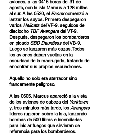
aviones, a las 0415 horas del 31 de
agosto, con la isla Marcus a 128 millas
al sur. A las 0520, el
Essex
comenzó a
lanzar los suyos. Primero despegaron
varios
Hellcats
del VF-9, seguidos de
dieciocho
TBF Avengers
del VT-9.
Después, despegaron los bombarderos
en picado
SBD Dauntless
del VB-9.
Luego se lanzaron más cazas. Todos
los aviones daban vueltas en la
oscuridad de la madrugada, tratando de
encontrar sus propios escuadrones.
Aquello no solo era aterrador sino
francamente peligroso.
A las 0605, Marcus apareció a la vista
de los aviones de cabeza del
Yorktown
y, tres minutos más tarde, los
Avengers
líderes rugieron sobre la isla, lanzando
bombas de 500 libras e incendiarias
para iniciar fuegos que sirvieran de
referencia para los bombarderos.