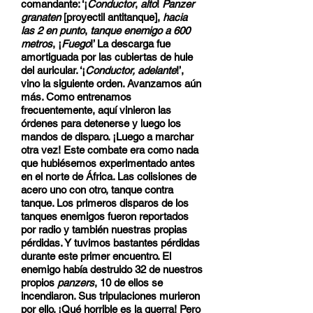
comandante: ‘¡
Conductor
,
alto
!
Panzer
granaten
[proyectil antitanque],
hacia
las 2 en punto
,
tanque enemigo a 600
metros
, ¡
Fuego
!’ La descarga fue
amortiguada por las cubiertas de hule
del auricular. ‘¡
Conductor, adelante
!’,
vino la siguiente orden. Avanzamos aún
más. Como entrenamos
frecuentemente, aquí vinieron las
órdenes para detenerse y luego los
mandos de disparo. ¡Luego a marchar
otra vez! Este combate era como nada
que hubiésemos experimentado antes
en el norte de África. Las colisiones de
acero uno con otro, tanque contra
tanque. Los primeros disparos de los
tanques enemigos fueron reportados
por radio y también nuestras propias
pérdidas. Y tuvimos bastantes pérdidas
durante este primer encuentro. El
enemigo había destruido 32 de nuestros
propios
panzers
, 10 de ellos se
incendiaron. Sus tripulaciones murieron
por ello. ¡Qué horrible es la guerra! Pero