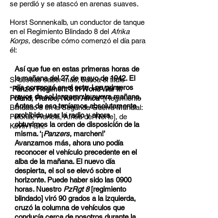
se perdió y se atascó en arenas suaves.
Horst Sonnenkalb, un conductor de tanque
en el Regimiento Blindado 8 del
Afrika
Korps
, describe cómo comenzó el día para
él:
Así que fue en estas primeras horas de
la mañana del 27 de mayo de 1942. El
Si deseas saber más, busca el título
día comenzó en el este. Los primeros
“
Panzer Regiment 8 in World War II:
rayos de sol lanzaron la nueva mañana.
Poland, France, North Africa
” [Regimiento
Antes de eso teníamos absolutamente
Blindado 8 en la Segunda Guerra Mundial:
prohibido usar la radio y ahora
Polonia, Francia, África del Norte], de
obtuvimos la orden de disposición de la
Kevin Fish.
misma. ‘¡
Panzers
, marchen!’
Avanzamos más, ahora uno podía
reconocer el vehículo precedente en el
alba de la mañana. El nuevo día
despierta, el sol se elevó sobre el
horizonte. Puede haber sido las 0900
horas. Nuestro
PzRgt 8
[regimiento
blindado] viró 90 grados a la izquierda,
cruzó la columna de vehículos que
conducía cerca de nosotros durante la